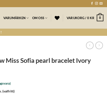
0
VARUMÄRKEN
OM OSS
VARUKORG /
0
KR
!
 Miss Sofia pearl bracelet Ivory
ngsvara)
n.
(valfritt)
rl bracelet Ivory mängd