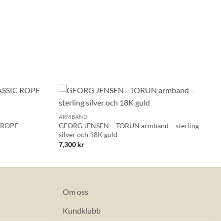
+
Lägg till i
Lägg till i
ARMBAND
önskelistan!
önskelistan!
 ROPE
GEORG JENSEN – TORUN armband – sterling
silver och 18K guld
7,300
kr
Om oss
Kundklubb