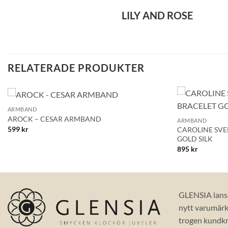
LILY AND ROSE
RELATERADE PRODUKTER
+
+
ARMBAND
Lägg till i
AROCK – CESAR ARMBAND
ARMBAND
önskelistan!
599
kr
CAROLINE SVE
GOLD SILK
895
kr
GLENSIA lans
nytt varumärke
trogen kundkr