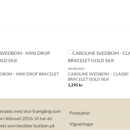
Mobilnummer
BLI MEDLEM
+
Lägg till i
ARMBAND
önskelistan!
DBOM – MINI DROP BRACELET
CAROLINE SVEDBOM – CLASSIC
BRACELET GOLD SILK
1,295
kr
erades med stor framgång som
Produkter
 i februari 2016. Vi har en
Vigselringar
ets som besöker butiken på