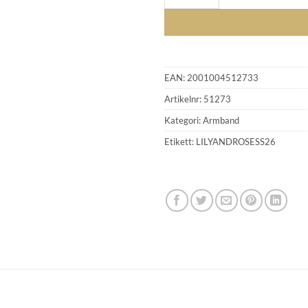
EAN:
2001004512733
Artikelnr:
51273
Kategori:
Armband
Etikett:
LILYANDROSESS26
GLENSIA KUNDKLUBB
Bli medlem idag och få 10% rabatt på ditt första köp
E-post
Namn