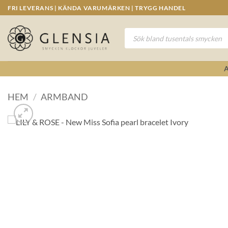
Skip
FRI LEVERANS | KÄNDA VARUMÄRKEN | TRYGG HANDEL
to
content
Produktsökning
HEM
/
ARMBAND