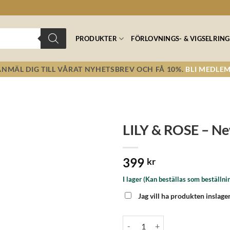
PRODUKTER
FÖRLOVNINGS- & VIGSELRING
ANMÄL DIG TILL VÅRAT NYHETSBREV OCH FÅ 10%.
BLI MEDLEM
LILY & ROSE – New
Lägg till i
399
önskelistan!
kr
I lager (Kan beställas som beställni
Jag vill ha produkten inslage
LILY & ROSE - New Miss Sofia pea