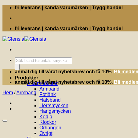
Skip
fri leverans | kända varumärken | Trygg handel
to
content
fri leverans | kända varumärken | Trygg handel
Produktsökning
anmäl dig till vårat nyhetsbrev och få 10%.
Bli medle
Produkter
anmäl dig till vårat nyhetsbrev och få 10%.
Bli medle
Alla produkter
Armband
Hem
/
Armband
Fotlänk
Halsband
Herrsmycken
Hängsmycken
Kedja
Klockor
Örhängen
Övrigt