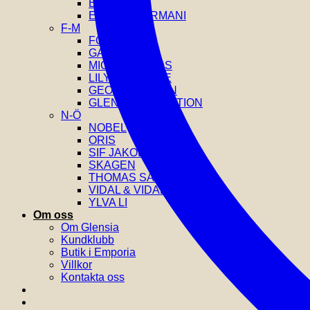
EDBLAD
EMPORIO ARMANI
F-M
FOSSIL
GANT
MICHAEL KORS
LILY AND ROSE
GEORG JENSEN
GLENSIA SELECTION
N-Ö
NOBEL
ORIS
SIF JAKOBS
SKAGEN
THOMAS SABO
VIDAL & VIDAL
YLVA LI
Om oss
Om Glensia
Kundklubb
Butik i Emporia
Villkor
Kontakta oss