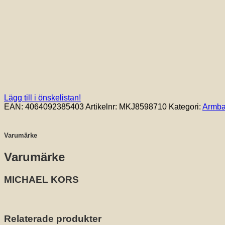
Lägg till i önskelistan!
EAN:
4064092385403
Artikelnr:
MKJ8598710
Kategori:
Armb
Varumärke
Varumärke
MICHAEL KORS
Relaterade produkter