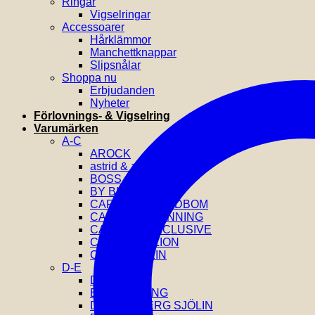
Ringar
Vigselringar
Accessoarer
Hårklämmor
Manchettknappar
Slipsnålar
Shoppa nu
Erbjudanden
Nyheter
Förlovnings- & Vigselring
Varumärken
A-C
AROCK
astrid & agnes
BOSS
BY BILLGREN
CAROLINE SVEDBOM
CAROLINA GYNNING
CATWALK EXCLUSIVE
COEUR DE LION
CALVIN KLEIN
D-E
DIESEL
EFVA ATTLING
DRAKENBERG SJÖLIN