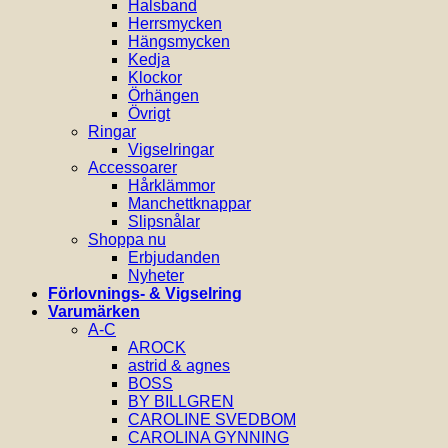
Halsband
Herrsmycken
Hängsmycken
Kedja
Klockor
Örhängen
Övrigt
Ringar
Vigselringar
Accessoarer
Hårklämmor
Manchettknappar
Slipsnålar
Shoppa nu
Erbjudanden
Nyheter
Förlovnings- & Vigselring
Varumärken
A-C
AROCK
astrid & agnes
BOSS
BY BILLGREN
CAROLINE SVEDBOM
CAROLINA GYNNING