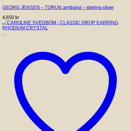
har
GEORG JENSEN – TORUN armband – sterling silver
flera
varianter.
4,650
kr
De
olika
alternativen
kan
väljas
på
produktsidan