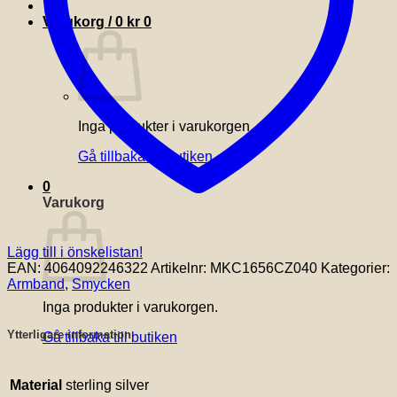
Varukorg /
0
kr
0
Inga produkter i varukorgen.
Gå tillbaka till butiken
0
Varukorg
Lägg till i önskelistan!
EAN:
4064092246322
Artikelnr:
MKC1656CZ040
Kategorier:
Armband
,
Smycken
Inga produkter i varukorgen.
Ytterligare information
Gå tillbaka till butiken
Material
sterling silver