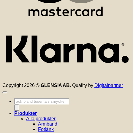
K
Copyright 2026 ©
GLENSIA AB
. Quality by
Digitalpartner
Produktsökning
Produkter
Alla produkter
Armband
Fotlänk