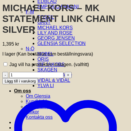
EDBLAD
MICHAEL KORS – MK
EMPORIO ARMANI
F-M
STATEMENT LINK CHAIN
FOSSIL
GANT
SILVER
MICHAEL KORS
LILY AND ROSE
GEORG JENSEN
GLENSIA SELECTION
1,395
kr
N-Ö
I lager (Kan beställas som beställningsvara)
NOBEL
ORIS
Jag vill ha produkten inslagen.
(valfritt)
SIF JAKOBS
SKAGEN
MICHAEL
THOMAS SABO
KORS
VIDAL & VIDAL
Lägg till i varukorg
-
YLVA LI
MK
Om oss
STATEMENT
Om Glensia
LINK
Kundklubb
CHAIN
Butik i Emporia
SILVER
Villkor
mängd
Kontakta oss