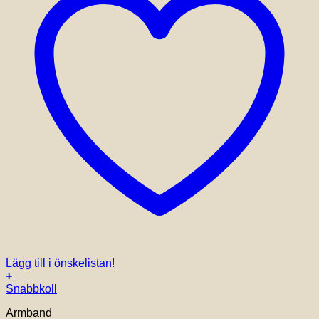
Lägg till i önskelistan!
+
Den
Snabbkoll
här
Armband
produkten