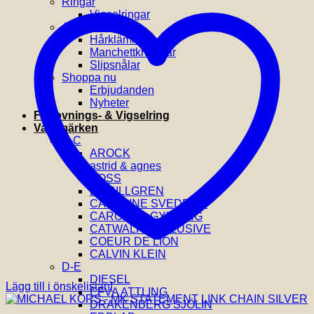
Ringar
Vigselringar
Accessoarer
Hårklämmor
Manchettknappar
Slipsnålar
Shoppa nu
Erbjudanden
Nyheter
Förlovnings- & Vigselring
Varumärken
A-C
AROCK
astrid & agnes
BOSS
BY BILLGREN
CAROLINE SVEDBOM
CAROLINA GYNNING
CATWALK EXCLUSIVE
COEUR DE LION
CALVIN KLEIN
D-E
DIESEL
Lägg till i önskelistan!
EFVA ATTLING
DRAKENBERG SJÖLIN