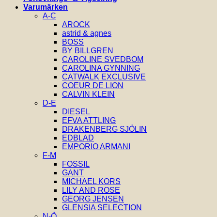
Varumärken
A-C
AROCK
astrid & agnes
BOSS
BY BILLGREN
CAROLINE SVEDBOM
CAROLINA GYNNING
CATWALK EXCLUSIVE
COEUR DE LION
CALVIN KLEIN
D-E
DIESEL
EFVA ATTLING
DRAKENBERG SJÖLIN
EDBLAD
EMPORIO ARMANI
F-M
FOSSIL
GANT
MICHAEL KORS
LILY AND ROSE
GEORG JENSEN
GLENSIA SELECTION
N-Ö