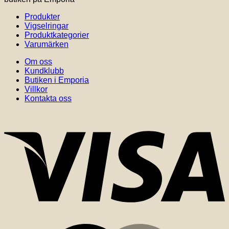
Produkter
Vigselringar
Produktkategorier
Varumärken
Om oss
Kundklubb
Butiken i Emporia
Villkor
Kontakta oss
V
M