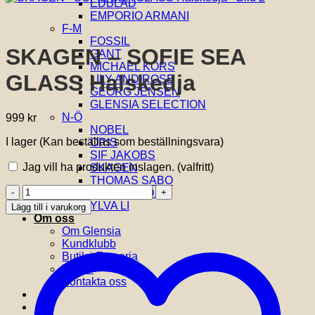
EDBLAD
EMPORIO ARMANI
F-M
FOSSIL
SKAGEN – SOFIE SEA
GANT
MICHAEL KORS
GLASS Halskedja
LILY AND ROSE
GEORG JENSEN
GLENSIA SELECTION
N-Ö
999
kr
NOBEL
I lager (Kan beställas som beställningsvara)
ORIS
SIF JAKOBS
Jag vill ha produkten inslagen.
(valfritt)
SKAGEN
THOMAS SABO
SKAGEN
VIDAL & VIDAL
-
YLVA LI
Lägg till i varukorg
SOFIE
Om oss
SEA
Om Glensia
GLASS
Kundklubb
Halskedja
Butik i Emporia
mängd
Villkor
Kontakta oss