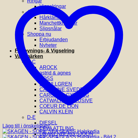
Ringar
Vigselringar
Accessoarer
Hårklämmor
Manchettknappar
Slipsnålar
Shoppa nu
Erbjudanden
Nyheter
Förlovnings- & Vigselring
Varumärken
A-C
AROCK
astrid & agnes
BOSS
BY BILLGREN
CAROLINE SVEDBOM
CAROLINA GYNNING
CATWALK EXCLUSIVE
COEUR DE LION
CALVIN KLEIN
D-E
DIESEL
Lägg till i önskelistan!
EFVA ATTLING
DRAKENBERG SJÖLIN