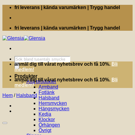
Skip
fri leverans | kända varumärken | Trygg handel
to
content
fri leverans | kända varumärken | Trygg handel
Produktsökning
anmäl dig till vårat nyhetsbrev och få 10%.
Bli
medlem!
Produkter
anmäl dig till vårat nyhetsbrev och få 10%.
Bli
Alla produkter
medlem!
Armband
Fotlänk
Hem
/
Halsband
Halsband
Herrsmycken
Hängsmycken
Kedja
Klockor
Örhängen
Övrigt