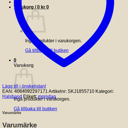
Varukorg /
0
kr
0
Inga produkter i varukorgen.
Gå tillbaka till butiken
0
Varukorg
Lägg till i önskelistan!
EAN:
4064092297171
Artikelnr:
SKJ1855710
Kategori:
Halsband
Etikett:
morsdag
Inga produkter i varukorgen.
Gå tillbaka till butiken
Varumärke
Varumärke