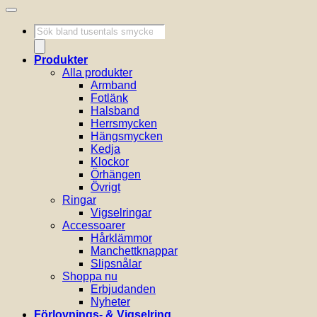
Produktsökning
Produkter
Alla produkter
Armband
Fotlänk
Halsband
Herrsmycken
Hängsmycken
Kedja
Klockor
Örhängen
Övrigt
Ringar
Vigselringar
Accessoarer
Hårklämmor
Manchettknappar
Slipsnålar
Shoppa nu
Erbjudanden
Nyheter
Förlovnings- & Vigselring