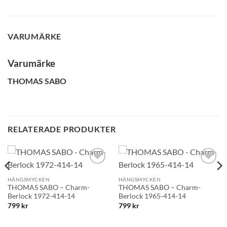
VARUMÄRKE
GLENSIA KUNDKLUBB
Varumärke
Bli medlem idag och få 10% rabatt på ditt första köp
THOMAS SABO
E-post
Namn
RELATERADE PRODUKTER
Mobilnummer
Lägg till i
Lägg till i
önskelistan!
önskelistan!
HÄNGSMYCKEN
HÄNGSMYCKEN
THOMAS SABO – Charm-
THOMAS SABO – Charm-
Berlock 1972-414-14
Berlock 1965-414-14
BLI MEDLEM
799
kr
799
kr