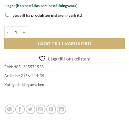
I lager (Kan beställas som beställningsvara)
Jag vill ha produkten inslagen.
(valfritt)
THOMAS SABO - CHARM PENDANT 2156-414-39 mängd
LÄGG TILL I VARUKORG
Lägg till i önskelistan!
EAN:
4051245571523
Artikelnr:
2156-414-39
Kategori:
Hängsmycken