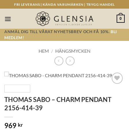
Skip
FRI LEVERANS | KÄNDA VARUMÄRKEN | TRYGG HANDEL
to
content
0
ANMÄL DIG TILL VÅRAT NYHETSBREV OCH FÅ 10%.
BLI
MEDLEM!
HEM
/
HÄNGSMYCKEN
Lägg till i
önskelistan!
THOMAS SABO – CHARM PENDANT
2156-414-39
969
kr