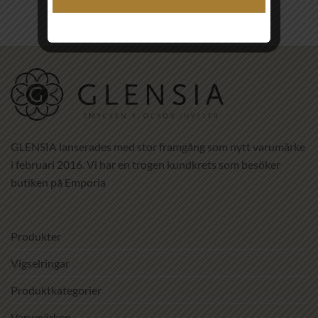
GLENSIA lanserades med stor framgång som nytt varumärke
i februari 2016. Vi har en trogen kundkrets som besöker
butiken på Emporia
Produkter
Vigselringar
Produktkategorier
Varumärken