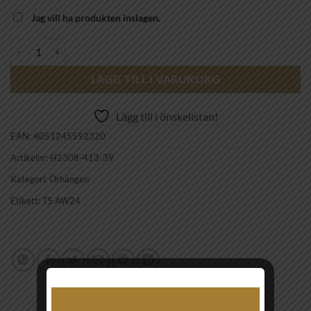
Jag vill ha produkten inslagen.
THOMAS SABO - ear studs H2308-413-39 mängd
LÄGG TILL I VARUKORG
Lägg till i önskelistan!
EAN:
4051245592320
Artikelnr:
H2308-413-39
Kategori:
Örhängen
Etikett:
TS AW24