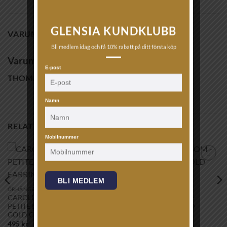
GLENSIA KUNDKLUBB
VARUMÄRKE
Bli medlem idag och få 10% rabatt på ditt första köp
Varumärke
E-post
THOMAS SABO
Namn
RELATERADE PRODUKTER
Mobilnummer
Lägg till i
Lägg till i
önskelistan!
önskelistan!
BLI MEDLEM
ÖRHÄNGEN
ÖRHÄNGEN
CAROLINE SVEDBOM –
CAROLINE SVEDBOM –
PETITE DROP STUD EARRINGS
DIONE EARRING GOLD
GOLD CRYSTAL
CRYSTAL
495
kr
1,695
kr