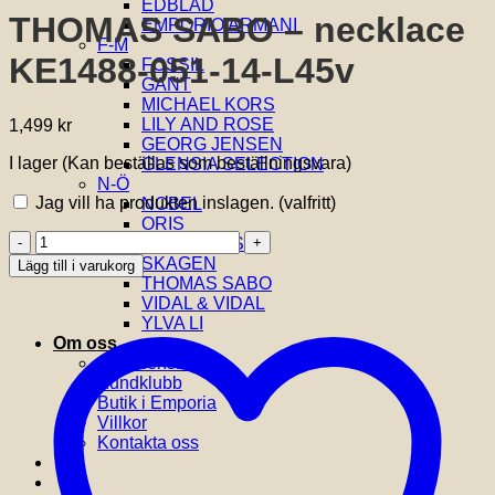
EDBLAD
THOMAS SABO – necklace
EMPORIO ARMANI
F-M
KE1488-051-14-L45v
FOSSIL
GANT
MICHAEL KORS
LILY AND ROSE
1,499
kr
GEORG JENSEN
I lager (Kan beställas som beställningsvara)
GLENSIA SELECTION
N-Ö
Jag vill ha produkten inslagen.
(valfritt)
NOBEL
ORIS
THOMAS
SIF JAKOBS
SABO
SKAGEN
Lägg till i varukorg
-
THOMAS SABO
necklace
VIDAL & VIDAL
KE1488-
YLVA LI
051-
Om oss
14-
Om Glensia
L45v
Kundklubb
mängd
Butik i Emporia
Villkor
Kontakta oss