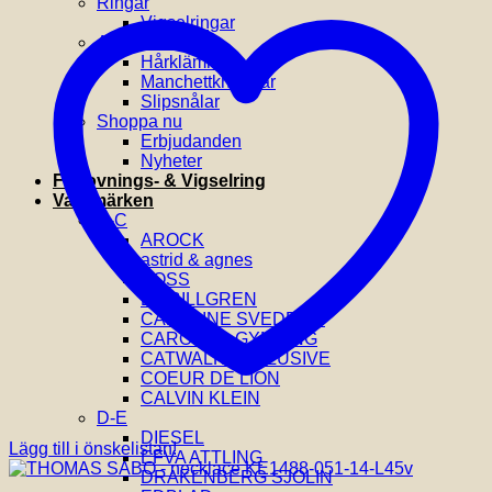
Ringar
Vigselringar
Accessoarer
Hårklämmor
Manchettknappar
Slipsnålar
Shoppa nu
Erbjudanden
Nyheter
Förlovnings- & Vigselring
Varumärken
A-C
AROCK
astrid & agnes
BOSS
BY BILLGREN
CAROLINE SVEDBOM
CAROLINA GYNNING
CATWALK EXCLUSIVE
COEUR DE LION
CALVIN KLEIN
D-E
DIESEL
Lägg till i önskelistan!
EFVA ATTLING
DRAKENBERG SJÖLIN