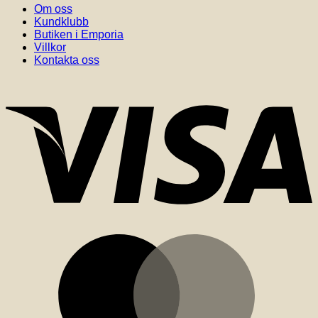
Om oss
Kundklubb
Butiken i Emporia
Villkor
Kontakta oss
V
M