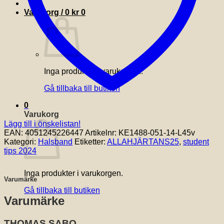
Varukorg /
0
kr
0
Inga produkter i varukorgen.
Gå tillbaka till butiken
0
Varukorg
Lägg till i önskelistan!
EAN:
4051245226447
Artikelnr:
KE1488-051-14-L45v
Kategori:
Halsband
Etiketter:
ALLAHJÄRTANS25
,
student
tips 2024
Inga produkter i varukorgen.
Varumärke
Gå tillbaka till butiken
Varumärke
THOMAS SABO