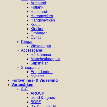
Armband
Fotlänk
Halsband
Herrsmycken
Hängsmycken
Kedja
Klockor
Örhängen
Övrigt
Ringar
Vigselringar
Accessoarer
Hårklämmor
Manchettknappar
Slipsnålar
Shoppa nu
Erbjudanden
Nyheter
Förlovnings- & Vigselring
Varumärken
A-C
AROCK
astrid & agnes
BOSS
BY BILLGREN