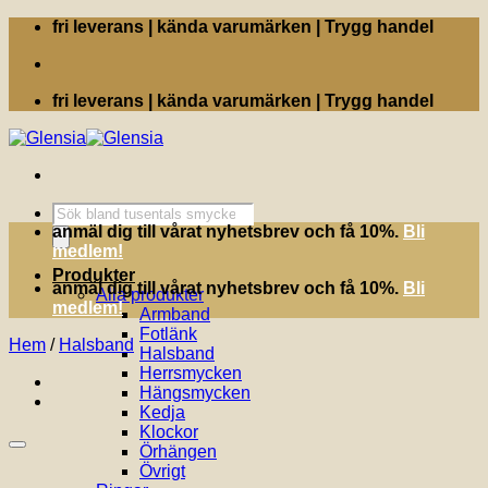
Skip
fri leverans | kända varumärken | Trygg handel
to
content
fri leverans | kända varumärken | Trygg handel
Produktsökning
anmäl dig till vårat nyhetsbrev och få 10%.
Bli
medlem!
Produkter
anmäl dig till vårat nyhetsbrev och få 10%.
Bli
Alla produkter
medlem!
Armband
Fotlänk
Hem
/
Halsband
Halsband
Herrsmycken
Hängsmycken
Kedja
Klockor
Örhängen
Övrigt