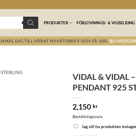
PRODUKTER
FÖRLOVNINGS- & VIGSELRING
ANMÄL DIG TILL VÅRAT NYHETSBREV OCH FÅ 10%.
BLI MEDLEM
VIDAL & VIDAL
PENDANT 925 ST
Lägg till i
önskelistan!
2,150
kr
Beställningsvara
Jag vill ha produkten inslage