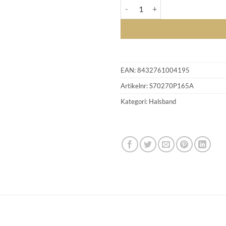
VIDAL & VIDAL - COLGANTE CZ
EAN:
8432761004195
Artikelnr:
S70270P165A
Kategori:
Halsband
GLENSIA KUNDKLUBB
Bli medlem idag och få 10% rabatt på ditt första köp
E-post