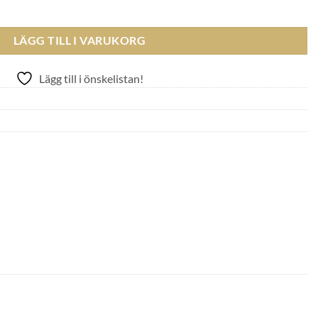
 EMERALD PENDANT 925 STERLING SILVER 18K mängd
LÄGG TILL I VARUKORG
Lägg till i önskelistan!