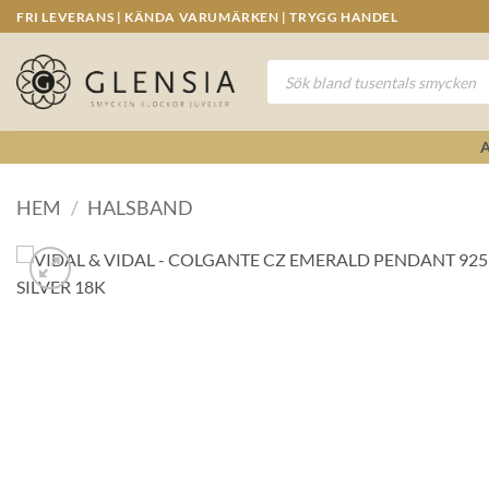
Skip
FRI LEVERANS | KÄNDA VARUMÄRKEN | TRYGG HANDEL
to
content
Produktsökning
HEM
/
HALSBAND