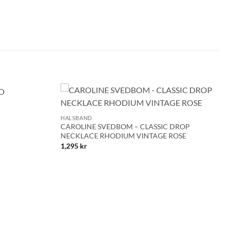
+
Lägg till i
Lägg till i
HALSBAND
önskelistan!
önskelistan!
CAROLINE SVEDBOM – CLASSIC DROP
NECKLACE RHODIUM VINTAGE ROSE
1,295
kr