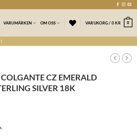
0
VARUMÄRKEN
OM OSS
VARUKORG /
0
KR
!
 – COLGANTE CZ EMERALD
ERLING SILVER 18K
n.