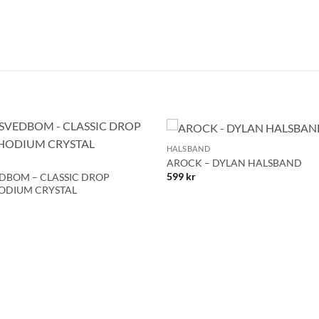
Namn
Mobilnummer
+
HALSBAND
BLI MEDLEM
Lägg till i
AROCK – DYLAN HALSBAND
önskelistan!
599
kr
DBOM – CLASSIC DROP
ODIUM CRYSTAL