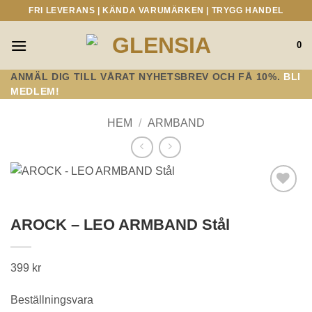
Skip
FRI LEVERANS | KÄNDA VARUMÄRKEN | TRYGG HANDEL
to
content
0
ANMÄL DIG TILL VÅRAT NYHETSBREV OCH FÅ 10%.
BLI
MEDLEM!
HEM
/
ARMBAND
Lägg till i
önskelistan!
AROCK – LEO ARMBAND Stål
399
kr
Beställningsvara