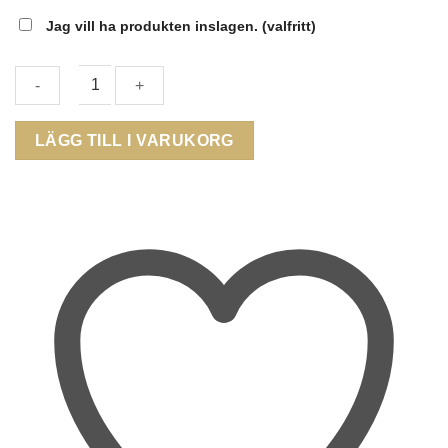
Jag vill ha produkten inslagen.
(valfritt)
AROCK
LÄGG TILL I VARUKORG
-
LEO
ARMBAND
Stål
mängd