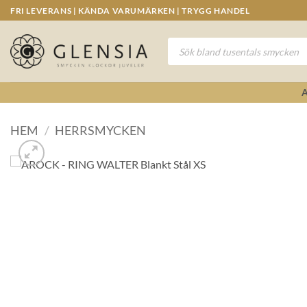
Skip
FRI LEVERANS | KÄNDA VARUMÄRKEN | TRYGG HANDEL
to
content
Produktsökning
HEM
/
HERRSMYCKEN