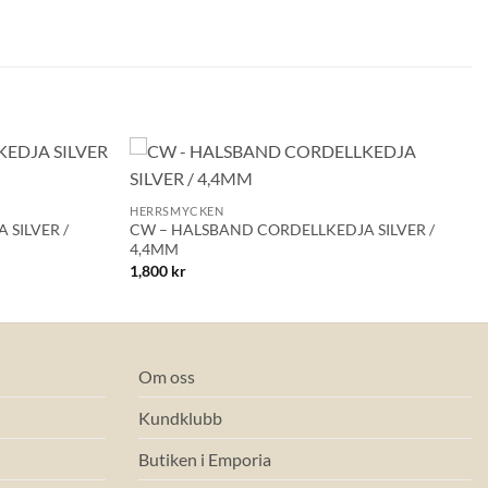
+
Lägg till i
Lägg till i
HERRSMYCKEN
önskelistan!
önskelistan!
SILVER /
CW – HALSBAND CORDELLKEDJA SILVER /
4,4MM
1,800
kr
Om oss
Kundklubb
Butiken i Emporia