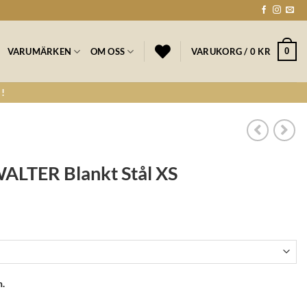
0
VARUMÄRKEN
OM OSS
VARUKORG /
0
KR
!
LTER Blankt Stål XS
n.