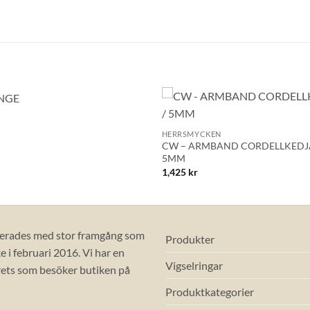
+
Lägg till i
HERRSMYCKEN
önskelistan!
CW – ARMBAND CORDELLKEDJA 
5MM
1,425
kr
erades med stor framgång som
Produkter
 i februari 2016. Vi har en
Vigselringar
ets som besöker butiken på
Produktkategorier