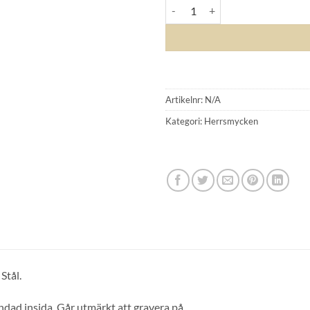
AROCK - RING WALTER Blankt St
Artikelnr:
N/A
Kategori:
Herrsmycken
GLENSIA KUNDKLUBB
Stål.
Bli medlem idag och få 10% rabatt på ditt första köp
dad insida. Går utmärkt att gravera på.