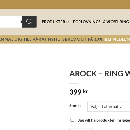
PRODUKTER
FÖRLOVNINGS- & VIGSELRING
ANMÄL DIG TILL VÅRAT NYHETSBREV OCH FÅ 10%.
BLI MEDLEM
AROCK – RING WA
Lägg till i
399
önskelistan!
kr
Storlek
Jag vill ha produkten inslage