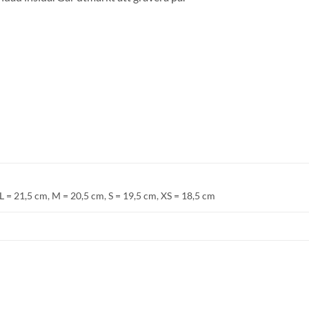
E-post
Namn
Mobilnummer
L = 21,5 cm
,
M = 20,5 cm
,
S = 19,5 cm
,
XS = 18,5 cm
BLI MEDLEM