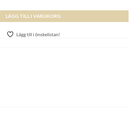
ål XS mängd
LÄGG TILL I VARUKORG
Lägg till i önskelistan!