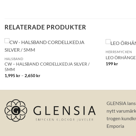
RELATERADE PRODUKTER
+
+
HERRSMYCKEN
Lägg till i
LEO ÖRHÄNGE
HALSBAND
önskelistan!
199
kr
CW – HALSBAND CORDELLKEDJA SILVER /
5MM
Prisintervall:
1,995
kr
–
2,650
kr
1,995 kr
till
2,650 kr
GLENSIA lans
nytt varumärke
trogen kundkr
Emporia