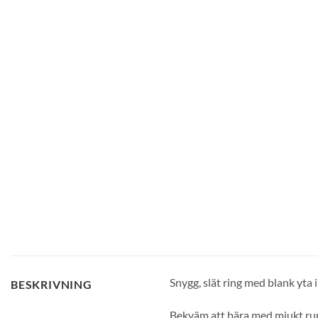
Snygg, slät ring med blank yta i 
BESKRIVNING
Bekväm att bära med mjukt run