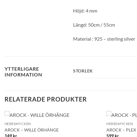
Höjd: 4 mm
Längd: 50cm / 55cm
Material : 925 – sterling silver
YTTERLIGARE
STORLEK
INFORMATION
RELATERADE PRODUKTER
+
+
HERRSMYCKEN
HERRSMYCKEN
Lägg till i
AROCK – WILLE ÖRHÄNGE
AROCK – PLEX 
önskelistan!
149
kr
599
kr