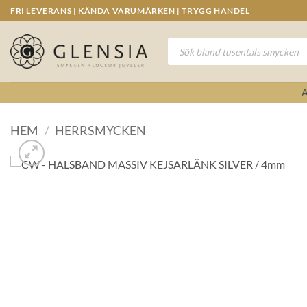
Skip
FRI LEVERANS | KÄNDA VARUMÄRKEN | TRYGG HANDEL
to
content
Produktsökning
HEM
/
HERRSMYCKEN