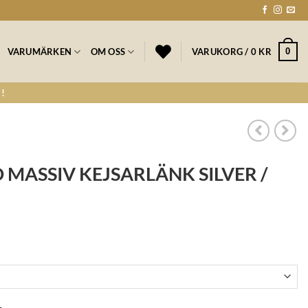
0
VARUMÄRKEN
OM OSS
VARUKORG /
0
KR
!
 MASSIV KEJSARLÄNK SILVER /