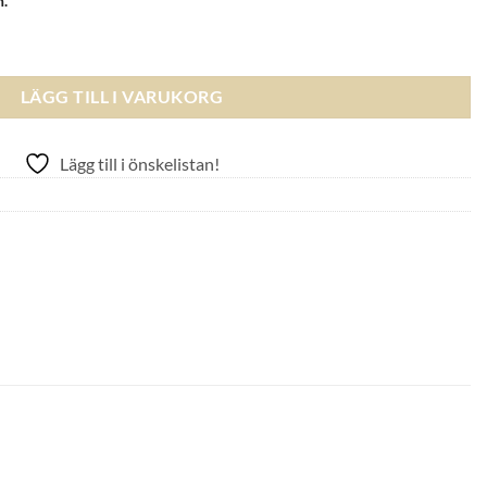
n.
RLÄNK SILVER / 4mm mängd
LÄGG TILL I VARUKORG
Lägg till i önskelistan!