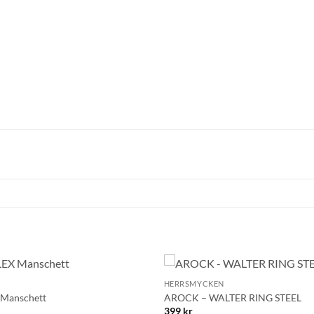
Mobilnummer
BLI MEDLEM
+
HERRSMYCKEN
Lägg till i
Manschett
AROCK – WALTER RING STEEL
önskelistan!
399
kr