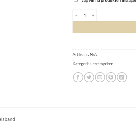
Jag vill ha produkten inslage
CW - HALSBAND MASSIV KEJSA
Artikelnr:
N/A
Kategori:
Herrsmycken
GLENSIA KUNDKLUBB
Bli medlem idag och få 10% rabatt på ditt första köp
E-post
alsband
Namn