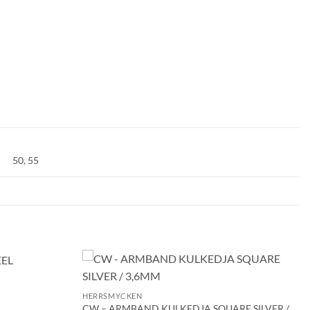
50
,
55
+
Lägg till i
Lägg till i
HERRSMYCKEN
önskelistan!
önskelistan!
CW – ARMBAND KULKEDJA SQUARE SILVER /