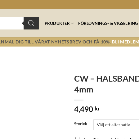
PRODUKTER
FÖRLOVNINGS- & VIGSELRING
ANMÄL DIG TILL VÅRAT NYHETSBREV OCH FÅ 10%.
BLI MEDLEM
CW – HALSBAND
4mm
Lägg till i
önskelistan!
4,490
kr
Storlek