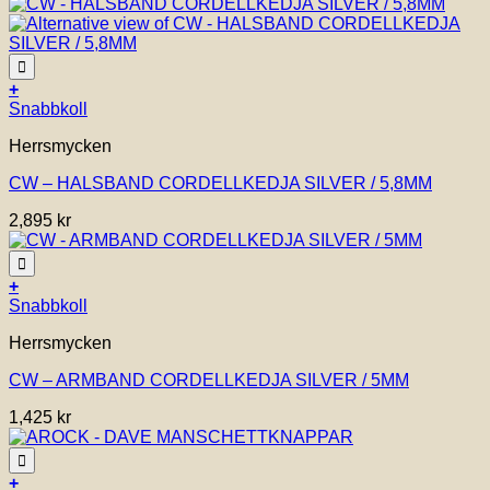
Lägg till i önskelistan!
+
Den
Snabbkoll
här
Herrsmycken
produkten
har
CW – HALSBAND CORDELLKEDJA SILVER / 5,8MM
flera
varianter.
2,895
kr
De
olika
alternativen
Lägg till i önskelistan!
kan
+
väljas
Den
Snabbkoll
på
här
Herrsmycken
produktsidan
produkten
har
CW – ARMBAND CORDELLKEDJA SILVER / 5MM
flera
varianter.
1,425
kr
De
olika
alternativen
Lägg till i önskelistan!
kan
+