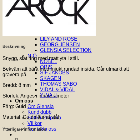
EDBLAD
EMPORIO ARMANI
F-M
FOSSIL
GANT
MICHAEL KORS
LILY AND ROSE
GEORG JENSEN
Beskrivning
GLENSIA SELECTION
N-Ö
Snygg, slät ring med matt yta i stål.
NOBEL
ORIS
Bekväm att bära med mjukt rundad insida. Går utmärkt att
SIF JAKOBS
gravera på.
SKAGEN
THOMAS SABO
Bredd: 8 mm
VIDAL & VIDAL
YLVA LI
Storlek: Anges i innerdiameter
Om oss
Om Glensia
Färg: Guld
Kundklubb
Material: Guldpläterat stål
Butik i Emporia
Villkor
Kontakta oss
Ytterligare information