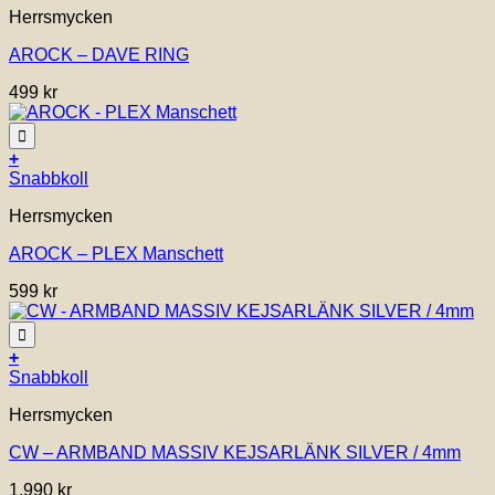
Herrsmycken
produkten
har
AROCK – DAVE RING
flera
varianter.
499
kr
De
olika
alternativen
Lägg till i önskelistan!
kan
+
väljas
Snabbkoll
på
Herrsmycken
produktsidan
AROCK – PLEX Manschett
599
kr
Lägg till i önskelistan!
+
Den
Snabbkoll
här
Herrsmycken
produkten
har
CW – ARMBAND MASSIV KEJSARLÄNK SILVER / 4mm
flera
varianter.
1,990
kr