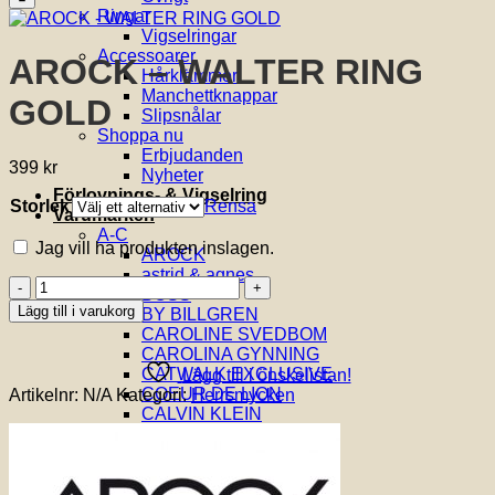
Lägg till i önskelistan!
Ringar
Vigselringar
Accessoarer
AROCK – WALTER RING
Hårklämmor
Manchettknappar
GOLD
Slipsnålar
Shoppa nu
Erbjudanden
399
kr
Nyheter
Förlovnings- & Vigselring
Storlek
Rensa
Varumärken
A-C
Jag vill ha produkten inslagen.
AROCK
astrid & agnes
AROCK
BOSS
-
Lägg till i varukorg
BY BILLGREN
WALTER
CAROLINE SVEDBOM
RING
CAROLINA GYNNING
GOLD
CATWALK EXCLUSIVE
Lägg till i önskelistan!
mängd
COEUR DE LION
Artikelnr:
N/A
Kategori:
Herrsmycken
CALVIN KLEIN
D-E
DIESEL
EFVA ATTLING
DRAKENBERG SJÖLIN