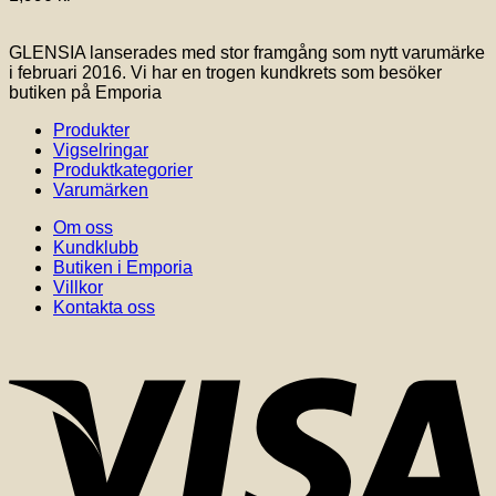
De
olika
alternativen
GLENSIA lanserades med stor framgång som nytt varumärke
kan
i februari 2016. Vi har en trogen kundkrets som besöker
väljas
butiken på Emporia
på
produktsidan
Produkter
Vigselringar
Produktkategorier
Varumärken
Om oss
Kundklubb
Butiken i Emporia
Villkor
Kontakta oss
V