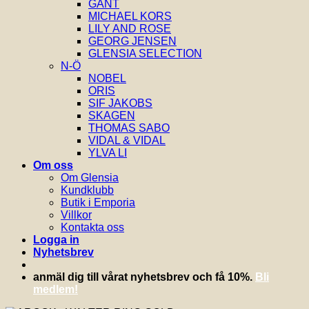
GANT
MICHAEL KORS
LILY AND ROSE
GEORG JENSEN
GLENSIA SELECTION
N-Ö
NOBEL
ORIS
SIF JAKOBS
SKAGEN
THOMAS SABO
VIDAL & VIDAL
YLVA LI
Om oss
Om Glensia
Kundklubb
Butik i Emporia
Villkor
Kontakta oss
Logga in
Nyhetsbrev
anmäl dig till vårat nyhetsbrev och få 10%.
Bli
medlem!