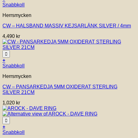
väljas
Den
Snabbkoll
på
här
Herrsmycken
produktsidan
produkten
har
CW – HALSBAND MASSIV KEJSARLÄNK SILVER / 4mm
flera
varianter.
4,490
kr
De
olika
alternativen
kan
Lägg till i önskelistan!
väljas
+
på
Snabbkoll
produktsidan
Herrsmycken
CW – PANSARKEDJA 5MM OXIDERAT STERLING
SILVER 21CM
1,020
kr
Lägg till i önskelistan!
+
Den
Snabbkoll
här