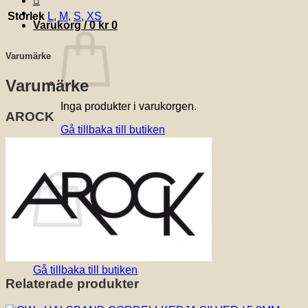
Storlek
L
,
M
,
S
,
XS
Varukorg /
0
kr
0
Varumärke
Varumärke
Inga produkter i varukorgen.
AROCK
Gå tillbaka till butiken
0
Varukorg
Inga produkter i varukorgen.
Gå tillbaka till butiken
Relaterade produkter