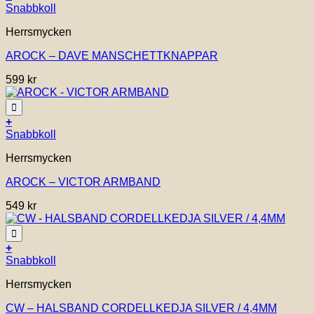
väljas
Snabbkoll
på
Herrsmycken
produktsidan
AROCK – DAVE MANSCHETTKNAPPAR
599
kr
Lägg till i önskelistan!
+
Snabbkoll
Herrsmycken
AROCK – VICTOR ARMBAND
549
kr
Lägg till i önskelistan!
+
Den
Snabbkoll
här
Herrsmycken
produkten
har
CW – HALSBAND CORDELLKEDJA SILVER / 4,4MM
flera