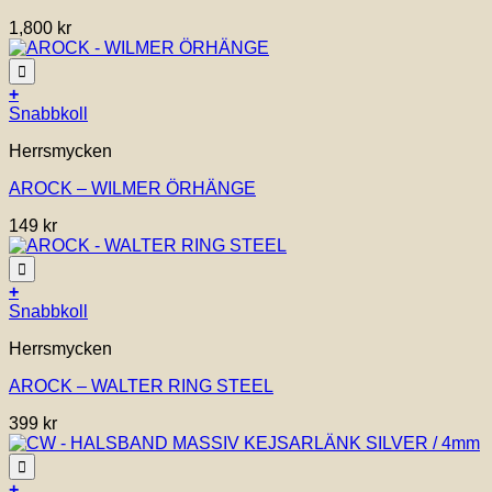
varianter.
1,800
kr
De
olika
alternativen
Lägg till i önskelistan!
kan
+
väljas
Snabbkoll
på
Herrsmycken
produktsidan
AROCK – WILMER ÖRHÄNGE
149
kr
Lägg till i önskelistan!
+
Den
Snabbkoll
här
Herrsmycken
produkten
har
AROCK – WALTER RING STEEL
flera
varianter.
399
kr
De
olika
alternativen
Lägg till i önskelistan!
kan
+