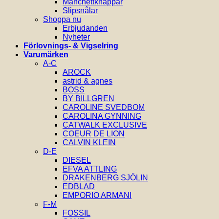
Manchettknappar
Slipsnålar
Shoppa nu
Erbjudanden
Nyheter
Förlovnings- & Vigselring
Varumärken
A-C
AROCK
astrid & agnes
BOSS
BY BILLGREN
CAROLINE SVEDBOM
CAROLINA GYNNING
CATWALK EXCLUSIVE
COEUR DE LION
CALVIN KLEIN
D-E
DIESEL
EFVA ATTLING
DRAKENBERG SJÖLIN
EDBLAD
EMPORIO ARMANI
F-M
FOSSIL