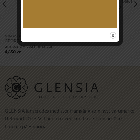
CAROLINE SVEDBOM – MINI
DROP BRACELET GOLD
VINTAGE ROSE
895
kr
ARMBAND
GEORG JENSEN – TORUN
armband – sterling silver
4,650
kr
GLENSIA lanserades med stor framgång som nytt varumärke
i februari 2016. Vi har en trogen kundkrets som besöker
butiken på Emporia