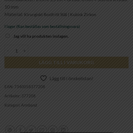
10 mm
Material:
Kirurgiskt Rostfritt Stål | Kubisk Zirkon
I lager (Kan beställas som beställningsvara)
Jag vill ha produkten inslagen.
astrid & agnes - SIERRA Armring ARMBAND Stål mängd
LÄGG TILL I VARUKORG
Lägg till i önskelistan!
EAN:
7340058377208
Artikelnr:
377208
Kategori:
Armband