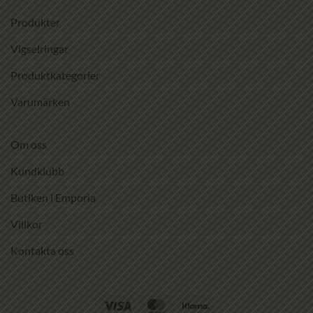
Produkter
Vigselringar
Produktkategorier
Varumärken
Om oss
Kundklubb
Butiken i Emporia
Villkor
Kontakta oss
Visa
MasterCard
Klarna