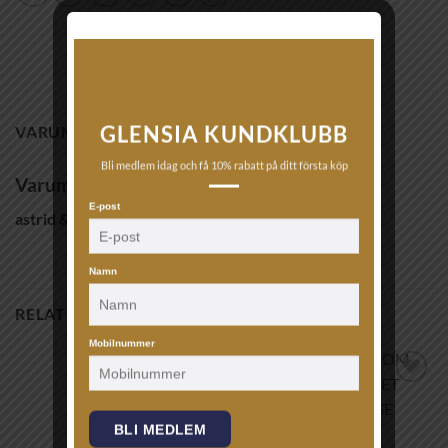
GLENSIA KUNDKLUBB
VARUMÄRKE
Bli medlem idag och få 10% rabatt på ditt första köp
Varumärke
E-post
astrid & agnes
Namn
RELATERADE PRODUKTER
Mobilnummer
Lägg till i
Lägg till i
önskelistan!
önskelistan!
BLI MEDLEM
ARMBAND