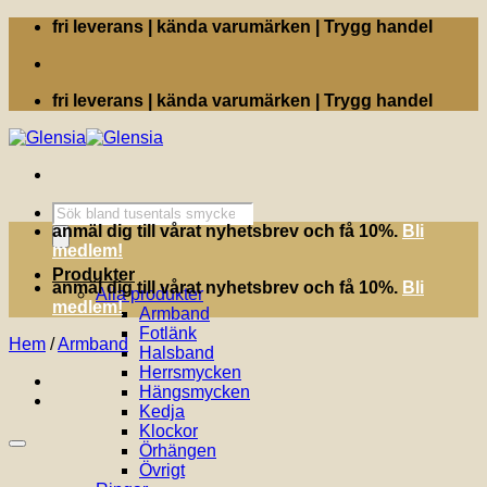
Skip
fri leverans | kända varumärken | Trygg handel
to
content
fri leverans | kända varumärken | Trygg handel
Produktsökning
anmäl dig till vårat nyhetsbrev och få 10%.
Bli
medlem!
Produkter
anmäl dig till vårat nyhetsbrev och få 10%.
Bli
Alla produkter
medlem!
Armband
Fotlänk
Hem
/
Armband
Halsband
Herrsmycken
Hängsmycken
Kedja
Klockor
Örhängen
Övrigt