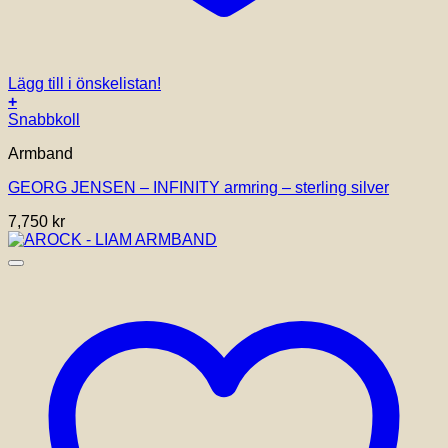
Lägg till i önskelistan!
+
Den
Snabbkoll
här
Armband
produkten
har
GEORG JENSEN – INFINITY armring – sterling silver
flera
varianter.
7,750
kr
De
olika
alternativen
kan
väljas
på
produktsidan