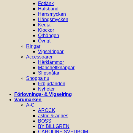
Fotlänk
Halsband
Herrsmycken
Hängsmycken
Kedja
Klockor
Örhängen
Övrigt
Ringar
Vigselringar
Accessoarer
Hårklämmor
Manchettknappar
Slipsnålar
Shoppa nu
Erbjudanden
Nyheter
Förlovnings- & Vigselring
Varumärken
A-C
AROCK
astrid & agnes
BOSS
BY BILLGREN
CAROLINE SVEDBOM