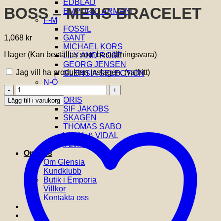
EDBLAD
BOSS – MENS BRACELET
EMPORIO ARMANI
F-M
FOSSIL
1,068
kr
GANT
MICHAEL KORS
I lager (Kan beställas som beställningsvara)
LILY AND ROSE
GEORG JENSEN
Jag vill ha produkten inslagen.
(valfritt)
GLENSIA SELECTION
N-Ö
BOSS
NOBEL
-
ORIS
Lägg till i varukorg
MENS
SIF JAKOBS
BRACELET
SKAGEN
mängd
THOMAS SABO
VIDAL & VIDAL
YLVA LI
Om oss
Om Glensia
Kundklubb
Butik i Emporia
Villkor
Kontakta oss