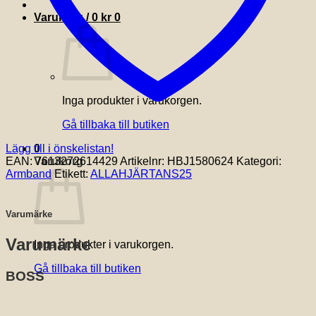
Varukorg /
0
kr
0
Inga produkter i varukorgen.
Gå tillbaka till butiken
Lägg till i önskelistan!
0
EAN:
7613272614429
Artikelnr:
HBJ1580624
Kategori:
Varukorg
Armband
Etikett:
ALLAHJÄRTANS25
Varumärke
Varumärke
Inga produkter i varukorgen.
Gå tillbaka till butiken
BOSS