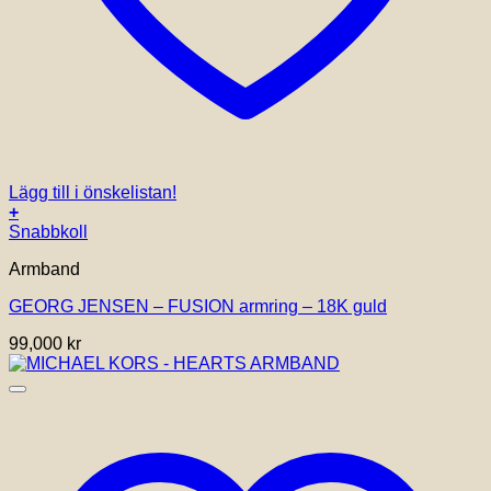
Lägg till i önskelistan!
+
Den
Snabbkoll
här
Armband
produkten
har
GEORG JENSEN – FUSION armring – 18K guld
flera
varianter.
99,000
kr
De
olika
alternativen
kan
väljas
på
produktsidan