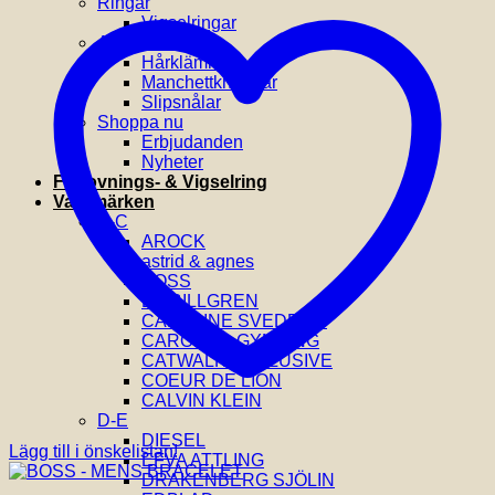
Ringar
Vigselringar
Accessoarer
Hårklämmor
Manchettknappar
Slipsnålar
Shoppa nu
Erbjudanden
Nyheter
Förlovnings- & Vigselring
Varumärken
A-C
AROCK
astrid & agnes
BOSS
BY BILLGREN
CAROLINE SVEDBOM
CAROLINA GYNNING
CATWALK EXCLUSIVE
COEUR DE LION
CALVIN KLEIN
D-E
DIESEL
Lägg till i önskelistan!
EFVA ATTLING
DRAKENBERG SJÖLIN