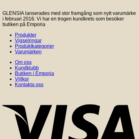
GLENSIA lanserades med stor framgång som nytt varumärke
i februari 2016. Vi har en trogen kundkrets som besöker
butiken på Emporia
Produkter
Vigselringar
Produktkategorier
Varumärken
Om oss
Kundklubb
Butiken i Emporia
Villkor
Kontakta oss
V