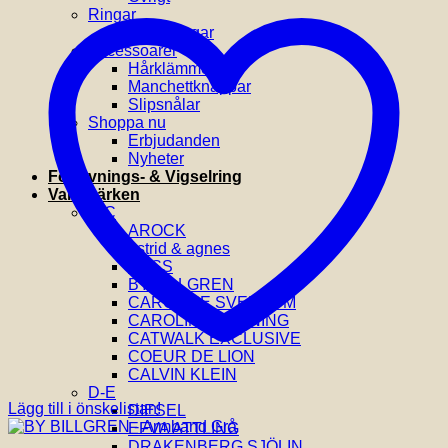
Ringar
Vigselringar
Accessoarer
Hårklämmor
Manchettknappar
Slipsnålar
Shoppa nu
Erbjudanden
Nyheter
Förlovnings- & Vigselring
Varumärken
A-C
AROCK
astrid & agnes
BOSS
BY BILLGREN
CAROLINE SVEDBOM
CAROLINA GYNNING
CATWALK EXCLUSIVE
COEUR DE LION
CALVIN KLEIN
D-E
Lägg till i önskelistan!
DIESEL
EFVA ATTLING
DRAKENBERG SJÖLIN