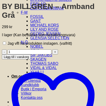
EDBLAD
BY BILLGREN – Armband
EMPORIO ARMANI
F-M
Grå
FOSSIL
GANT
MICHAEL KORS
299
kr
LILY AND ROSE
GEORG JENSEN
I lager (Kan beställas som beställningsvara)
GLENSIA SELECTION
N-Ö
Jag vill ha produkten inslagen.
(valfritt)
NOBEL
ORIS
BY
SIF JAKOBS
BILLGREN
Lägg till i varukorg
SKAGEN
-
THOMAS SABO
Armband
VIDAL & VIDAL
Grå
YLVA LI
mängd
Om oss
Om Glensia
Kundklubb
Butik i Emporia
Villkor
Kontakta oss