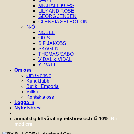
GANT
MICHAEL KORS
LILY AND ROSE
GEORG JENSEN
GLENSIA SELECTION
N-Ö
NOBEL
ORIS
SIF JAKOBS
SKAGEN
THOMAS SABO
VIDAL & VIDAL
YLVA LI
Om oss
Om Glensia
Kundklubb
Butik i Emporia
Villkor
Kontakta oss
Logga in
Nyhetsbrev
anmäl dig till vårat nyhetsbrev och få 10%.
Bli
medlem!