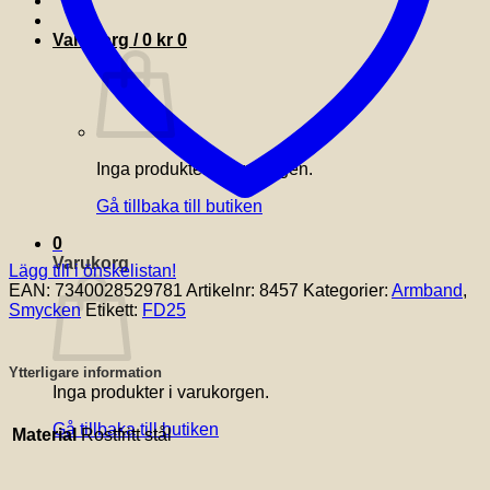
Varukorg /
0
kr
0
Inga produkter i varukorgen.
Gå tillbaka till butiken
0
Varukorg
Lägg till i önskelistan!
EAN:
7340028529781
Artikelnr:
8457
Kategorier:
Armband
,
Smycken
Etikett:
FD25
Ytterligare information
Inga produkter i varukorgen.
Gå tillbaka till butiken
Material
Rostfritt stål