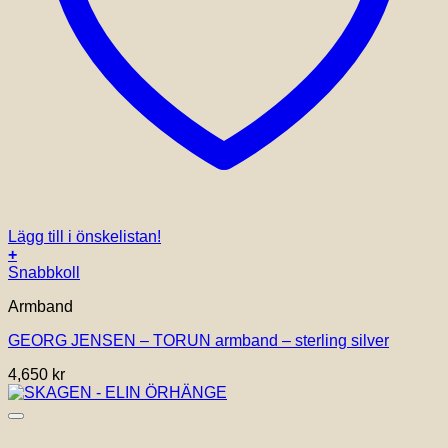
Lägg till i önskelistan!
+
Den
Snabbkoll
här
Armband
produkten
har
GEORG JENSEN – TORUN armband – sterling silver
flera
varianter.
4,650
kr
De
olika
alternativen
kan