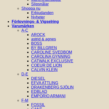
Slipsnålar
Shoppa nu
Erbjudanden
Nyheter
Förlovnings- & Vigselring
Varumärken
A-C
AROCK
astrid & agnes
BOSS
BY BILLGREN
CAROLINE SVEDBOM
CAROLINA GYNNING
CATWALK EXCLUSIVE
COEUR DE LION
CALVIN KLEIN
D-E
DIESEL
EFVA ATTLING
DRAKENBERG SJÖLIN
EDBLAD
EMPORIO ARMANI
F-M
FOSSIL