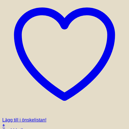
väljas
på
produktsidan
Lägg till i önskelistan!
+