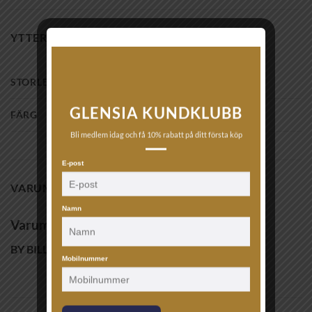
YTTERLIGARE INFORMATION
STORLEK
19
,
21
,
23
GLENSIA KUNDKLUBB
FÄRG
Svart
Bli medlem idag och få 10% rabatt på ditt första köp
E-post
VARUMÄRKE
Namn
Varumärke
BY BILLGREN
Mobilnummer