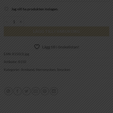
Jag vill ha produkten inslagen.
BY BILLGREN - Armband Liam mängd
LÄGG TILL I VARUKORG
Lägg till i önskelistan!
EAN:
8150(3).jpg
Artikelnr:
8150
Kategorier:
Armband
,
Herrsmycken
,
Smycken