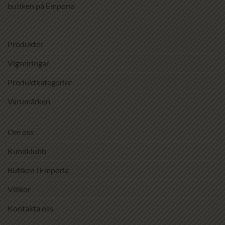
butiken på Emporia
Produkter
Vigselringar
Produktkategorier
Varumärken
Om oss
Kundklubb
Butiken i Emporia
Villkor
Kontakta oss