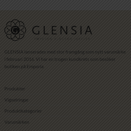
GLENSIA lanserades med stor framgång som nytt varumärke
i februari 2016. Vi har en trogen kundkrets som besöker
butiken på Emporia
Produkter
Vigselringar
Produktkategorier
Varumärken