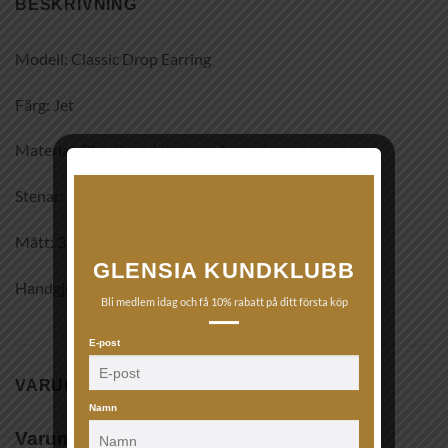
BESKRIVNING
Modell: Classic Drop Earring
Färg: Jet
Material: Rhodiumplätering på mässing
Stenar: Swarowski kristaller
Mått: 35 x 13 mm
GLENSIA KUNDKLUBB
Handgjorda smycken med 2 års garanti.
Bli medlem idag och få 10% rabatt på ditt första köp
E-post
VARUMÄRKE
Namn
Varumärke