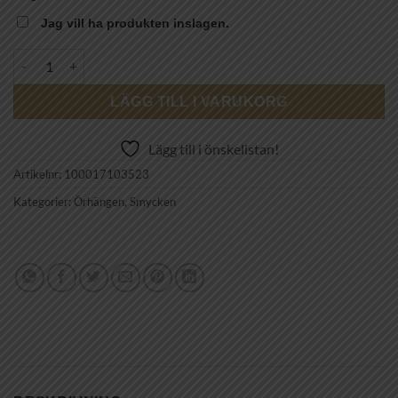
Jag vill ha produkten inslagen.
CAROLINE SVEDBOM - CLASSIC DROP EARRING / JET mängd
LÄGG TILL I VARUKORG
Lägg till i önskelistan!
Artikelnr:
100017103523
Kategorier:
Örhängen
,
Smycken