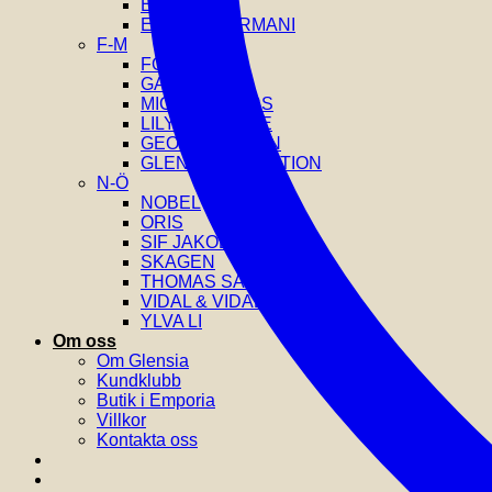
EDBLAD
EMPORIO ARMANI
F-M
FOSSIL
GANT
MICHAEL KORS
LILY AND ROSE
GEORG JENSEN
GLENSIA SELECTION
N-Ö
NOBEL
ORIS
SIF JAKOBS
SKAGEN
THOMAS SABO
VIDAL & VIDAL
YLVA LI
Om oss
Om Glensia
Kundklubb
Butik i Emporia
Villkor
Kontakta oss