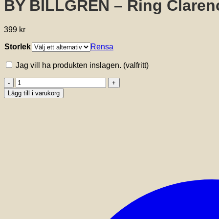
BY BILLGREN – Ring Clarenc
399
kr
Storlek
Rensa
Jag vill ha produkten inslagen.
(valfritt)
BY
BILLGREN
Lägg till i varukorg
-
Ring
Clarence
storlek
mängd