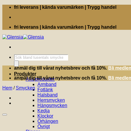
Skip
fri leverans | kända varumärken | Trygg handel
to
content
fri leverans | kända varumärken | Trygg handel
Produktsökning
anmäl dig till vårat nyhetsbrev och få 10%.
Bli medle
Produkter
anmäl dig till vårat nyhetsbrev och få 10%.
Bli medle
Alla produkter
Armband
Hem
/
Smycken
Fotlänk
Halsband
Herrsmycken
Hängsmycken
Kedja
Klockor
Örhängen
Övrigt