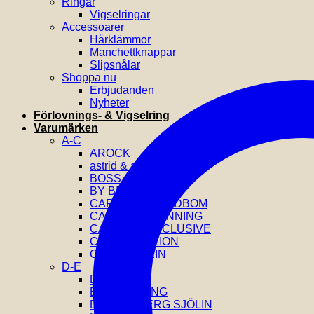
Ringar
Vigselringar
Accessoarer
Hårklämmor
Manchettknappar
Slipsnålar
Shoppa nu
Erbjudanden
Nyheter
Förlovnings- & Vigselring
Varumärken
A-C
AROCK
astrid & agnes
BOSS
BY BILLGREN
CAROLINE SVEDBOM
CAROLINA GYNNING
CATWALK EXCLUSIVE
COEUR DE LION
CALVIN KLEIN
D-E
DIESEL
EFVA ATTLING
DRAKENBERG SJÖLIN