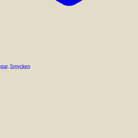
ngar
,
Smycken