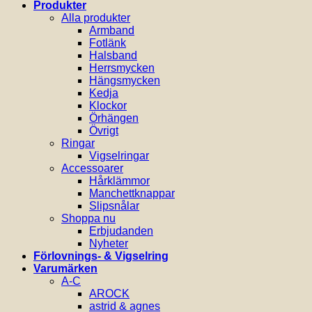
Produkter
Alla produkter
Armband
Fotlänk
Halsband
Herrsmycken
Hängsmycken
Kedja
Klockor
Örhängen
Övrigt
Ringar
Vigselringar
Accessoarer
Hårklämmor
Manchettknappar
Slipsnålar
Shoppa nu
Erbjudanden
Nyheter
Förlovnings- & Vigselring
Varumärken
A-C
AROCK
astrid & agnes