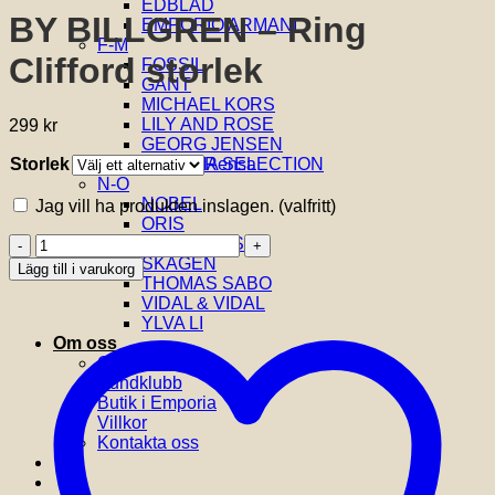
EDBLAD
BY BILLGREN – Ring
EMPORIO ARMANI
F-M
Clifford storlek
FOSSIL
GANT
MICHAEL KORS
LILY AND ROSE
299
kr
GEORG JENSEN
Storlek
Rensa
GLENSIA SELECTION
N-Ö
NOBEL
Jag vill ha produkten inslagen.
(valfritt)
ORIS
BY
SIF JAKOBS
BILLGREN
SKAGEN
Lägg till i varukorg
-
THOMAS SABO
Ring
VIDAL & VIDAL
Clifford
YLVA LI
storlek
Om oss
mängd
Om Glensia
Kundklubb
Butik i Emporia
Villkor
Kontakta oss