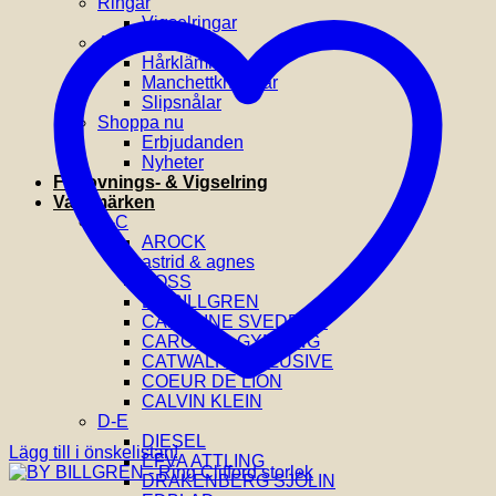
Ringar
Vigselringar
Accessoarer
Hårklämmor
Manchettknappar
Slipsnålar
Shoppa nu
Erbjudanden
Nyheter
Förlovnings- & Vigselring
Varumärken
A-C
AROCK
astrid & agnes
BOSS
BY BILLGREN
CAROLINE SVEDBOM
CAROLINA GYNNING
CATWALK EXCLUSIVE
COEUR DE LION
CALVIN KLEIN
D-E
DIESEL
Lägg till i önskelistan!
EFVA ATTLING
DRAKENBERG SJÖLIN