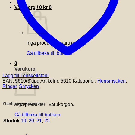
Varukorg /
0
kr
0
Inga produkter i varukorgen.
Gå tillbaka till butiken
0
Varukorg
Lägg till i önskelistan!
EAN:
5610(3).jpg
Artikelnr:
5610
Kategorier:
Herrsmycken
,
Ringar
,
Smycken
Ytterligare information
Inga produkter i varukorgen.
Gå tillbaka till butiken
Storlek
19
,
20
,
21
,
22