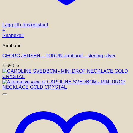
Lägg till i önskelistan!
+
Den
Snabbkoll
här
Armband
produkten
har
GEORG JENSEN – TORUN armband – sterling silver
flera
varianter.
4,650
kr
De
olika
alternativen
kan
väljas
på
produktsidan