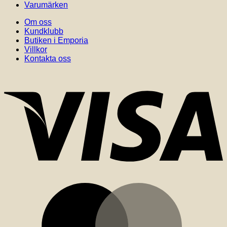
Varumärken
Om oss
Kundklubb
Butiken i Emporia
Villkor
Kontakta oss
V
M