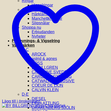
Ringar
Vigselringar
Accessoarer
Hårklämmor
Manchettknappar
Slipsnålar
Shoppa nu
Erbjudanden
Nyheter
Förlovnings- & Vigselring
Varumärken
A-C
AROCK
astrid & agnes
BOSS
BY BILLGREN
CAROLINE SVEDBOM
CAROLINA GYNNING
CATWALK EXCLUSIVE
COEUR DE LION
CALVIN KLEIN
D-E
DIESEL
Lägg till i önskelistan!
EFVA ATTLING
DRAKENBERG SJÖLIN