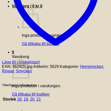
Varukorg /
0
kr
0
Inga produkter i varukorgen.
Gå tillbaka till butiken
0
Varukorg
Lägg till i önskelistan!
EAN:
5629(3).jpg
Artikelnr:
5629
Kategorier:
Herrsmycken
,
Ringar
,
Smycken
Ytterligare information
Inga produkter i varukorgen.
Gå tillbaka till butiken
Storlek
18
,
19
,
20
,
21