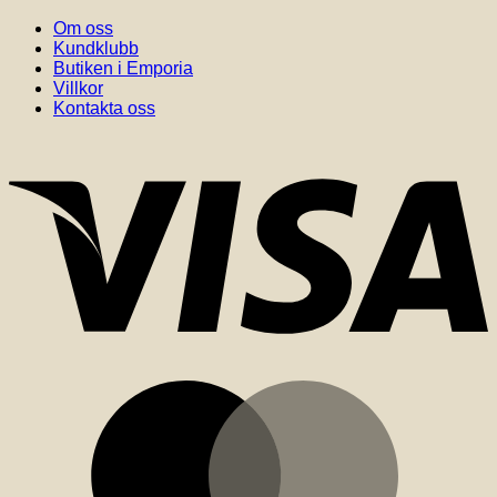
Om oss
Kundklubb
Butiken i Emporia
Villkor
Kontakta oss
V
M