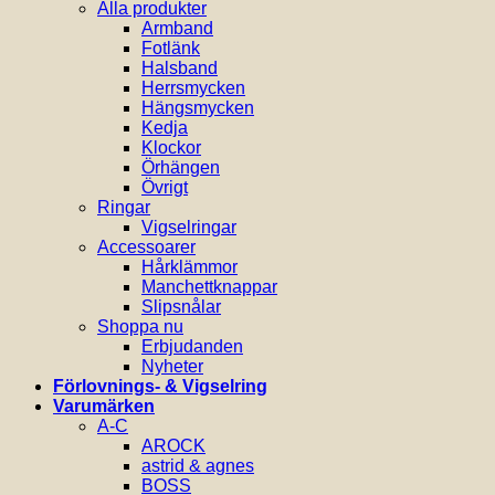
Alla produkter
Armband
Fotlänk
Halsband
Herrsmycken
Hängsmycken
Kedja
Klockor
Örhängen
Övrigt
Ringar
Vigselringar
Accessoarer
Hårklämmor
Manchettknappar
Slipsnålar
Shoppa nu
Erbjudanden
Nyheter
Förlovnings- & Vigselring
Varumärken
A-C
AROCK
astrid & agnes
BOSS