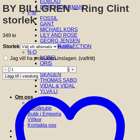
EDBLAD
BY BILLGREN – Ring Clint
EMPORIO ARMANI
F-M
storlek
FOSSIL
GANT
MICHAEL KORS
LILY AND ROSE
349
kr
GEORG JENSEN
Storlek
Rensa
GLENSIA SELECTION
N-Ö
NOBEL
Jag vill ha produkten inslagen.
(valfritt)
ORIS
BY
SIF JAKOBS
BILLGREN
SKAGEN
Lägg till i varukorg
-
THOMAS SABO
Ring
VIDAL & VIDAL
Clint
YLVA LI
storlek
Om oss
mängd
Om Glensia
Kundklubb
Butik i Emporia
Villkor
Kontakta oss