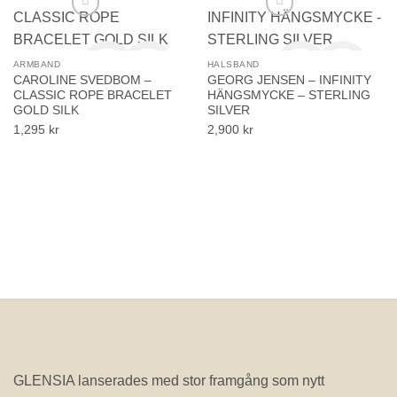
ARMBAND
HALSBAND
CAROLINE SVEDBOM –
GEORG JENSEN – INFINITY
CLASSIC ROPE BRACELET
HÄNGSMYCKE – STERLING
GOLD SILK
SILVER
1,295
kr
2,900
kr
Lägg till i önskelistan!
Lägg till i önskelistan!
GLENSIA lanserades med stor framgång som nytt