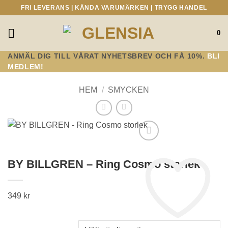
Skip
FRI LEVERANS | KÄNDA VARUMÄRKEN | TRYGG HANDEL
to
content
0
ANMÄL DIG TILL VÅRAT NYHETSBREV OCH FÅ 10%.
BLI
MEDLEM!
HEM
/
SMYCKEN
BY BILLGREN – Ring Cosmo storlek
349
kr