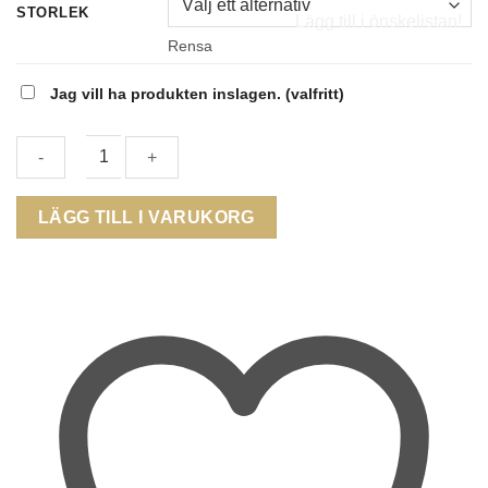
STORLEK
Lägg till i önskelistan!
Rensa
Jag vill ha produkten inslagen.
(valfritt)
BY
LÄGG TILL I VARUKORG
BILLGREN
-
Ring
Cosmo
storlek
mängd