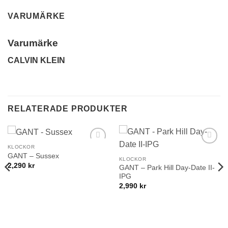
VARUMÄRKE
GLENSIA KUNDKLUBB
Varumärke
Bli medlem idag och få 10% rabatt på ditt första köp
CALVIN KLEIN
E-post
Namn
RELATERADE PRODUKTER
Mobilnummer
KLOCKOR
Lägg till i
Lägg till i
GANT – Sussex
önskelistan!
önskelistan!
KLOCKOR
2,290
kr
GANT – Park Hill Day-Date II-
IPG
BLI MEDLEM
2,990
kr