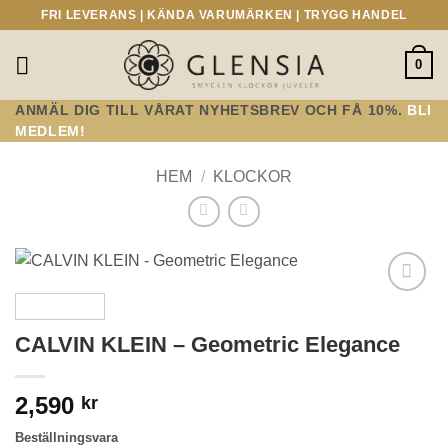
Skip
FRI LEVERANS | KÄNDA VARUMÄRKEN | TRYGG HANDEL
to
content
0
ANMÄL DIG TILL VÅRAT NYHETSBREV OCH FÅ 10%.
BLI
MEDLEM!
HEM
/
KLOCKOR
Lägg till i
önskelistan!
CALVIN KLEIN – Geometric Elegance
2,590
kr
Beställningsvara