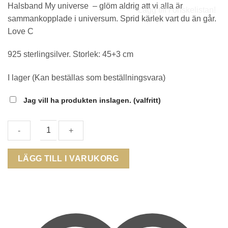
Halsband My universe – glöm aldrig att vi alla är
Lägg till i önskelistan!
sammankopplade i universum. Sprid kärlek vart du än går.
Love C
925 sterlingsilver. Storlek: 45+3 cm
I lager (Kan beställas som beställningsvara)
Jag vill ha produkten inslagen.
(valfritt)
CAROLINA
LÄGG TILL I VARUKORG
GYNNING
-
MY
UNIVERSE
-
L