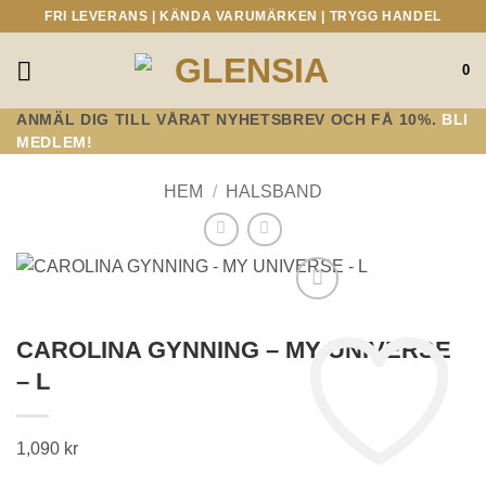
Skip
FRI LEVERANS | KÄNDA VARUMÄRKEN | TRYGG HANDEL
to
content
0
ANMÄL DIG TILL VÅRAT NYHETSBREV OCH FÅ 10%.
BLI
MEDLEM!
HEM
/
HALSBAND
CAROLINA GYNNING – MY UNIVERSE
– L
1,090
kr