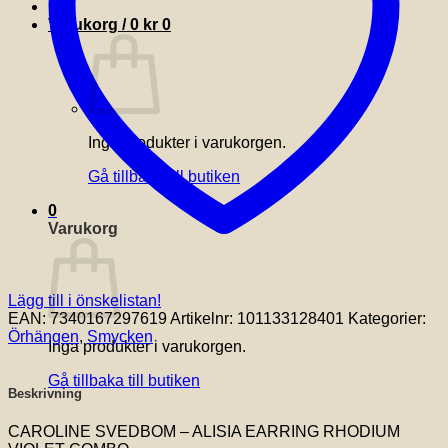
Varukorg /
0
kr
0
Inga produkter i varukorgen.
Gå tillbaka till butiken
0
Varukorg
Lägg till i önskelistan!
EAN:
7340167297619
Artikelnr:
101133128401
Kategorier:
Örhängen
,
Smycken
Inga produkter i varukorgen.
Gå tillbaka till butiken
Beskrivning
CAROLINE SVEDBOM – ALISIA EARRING RHODIUM