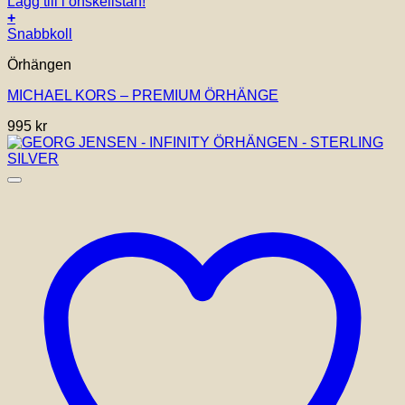
Lägg till i önskelistan!
+
Snabbkoll
Örhängen
MICHAEL KORS – PREMIUM ÖRHÄNGE
995
kr