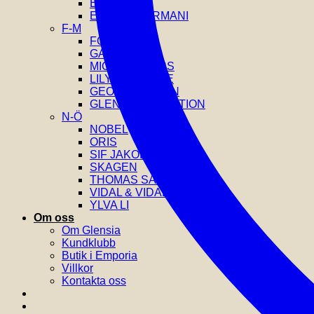
EDBLAD
EMPORIO ARMANI
F-M
FOSSIL
GANT
MICHAEL KORS
LILY AND ROSE
GEORG JENSEN
GLENSIA SELECTION
N-Ö
NOBEL
ORIS
SIF JAKOBS
SKAGEN
THOMAS SABO
VIDAL & VIDAL
YLVA LI
Om oss
Om Glensia
Kundklubb
Butik i Emporia
Villkor
Kontakta oss