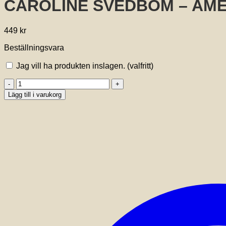
CAROLINE SVEDBOM – AME
449
kr
Beställningsvara
Jag vill ha produkten inslagen.
(valfritt)
CAROLINE
SVEDBOM
Lägg till i varukorg
-
AMELIA
STUD
EARRINGS
GOLD
RECREATED
PERIDOT
mängd