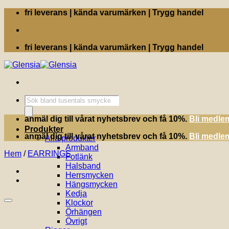
Skip
fri leverans | kända varumärken | Trygg handel
to
content
fri leverans | kända varumärken | Trygg handel
Produktsökning
anmäl dig till vårat nyhetsbrev och få 10%.
Bli medle
Produkter
anmäl dig till vårat nyhetsbrev och få 10%.
Bli medle
Alla produkter
Armband
Hem
/
EARRINGS
Fotlänk
Halsband
Herrsmycken
Hängsmycken
Kedja
Klockor
Örhängen
Övrigt