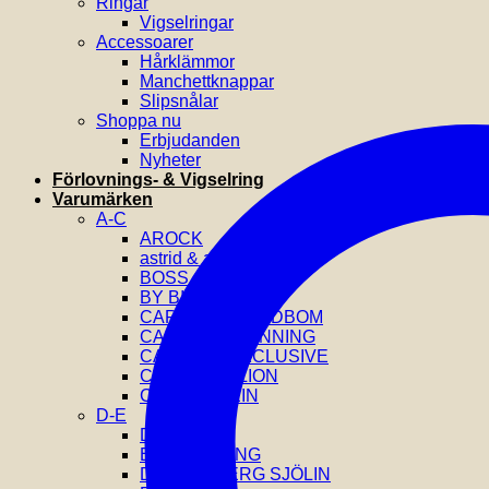
Ringar
Vigselringar
Accessoarer
Hårklämmor
Manchettknappar
Slipsnålar
Shoppa nu
Erbjudanden
Nyheter
Förlovnings- & Vigselring
Varumärken
A-C
AROCK
astrid & agnes
BOSS
BY BILLGREN
CAROLINE SVEDBOM
CAROLINA GYNNING
CATWALK EXCLUSIVE
COEUR DE LION
CALVIN KLEIN
D-E
DIESEL
EFVA ATTLING
DRAKENBERG SJÖLIN