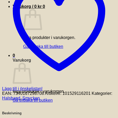
mängd
Varukorg /
0
kr
0
Inga produkter i varukorgen.
Gå tillbaka till butiken
0
Varukorg
Lägg till i önskelistan!
Inga produkter i varukorgen.
EAN:
7340167298708
Artikelnr:
101529116201
Kategorier:
Halsband
,
Smycken
Gå tillbaka till butiken
Beskrivning