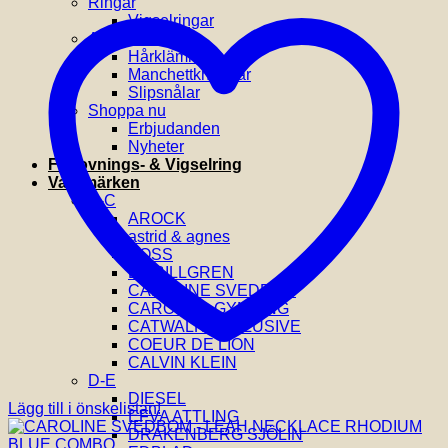
Ringar
Vigselringar
Accessoarer
Hårklämmor
Manchettknappar
Slipsnålar
Shoppa nu
Erbjudanden
Nyheter
Förlovnings- & Vigselring
Varumärken
A-C
AROCK
astrid & agnes
BOSS
BY BILLGREN
CAROLINE SVEDBOM
CAROLINA GYNNING
CATWALK EXCLUSIVE
COEUR DE LION
CALVIN KLEIN
D-E
DIESEL
Lägg till i önskelistan!
EFVA ATTLING
DRAKENBERG SJÖLIN