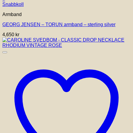
Den
Snabbkoll
här
Armband
produkten
har
GEORG JENSEN – TORUN armband – sterling silver
flera
varianter.
4,650
kr
De
olika
alternativen
kan
väljas
på
produktsidan