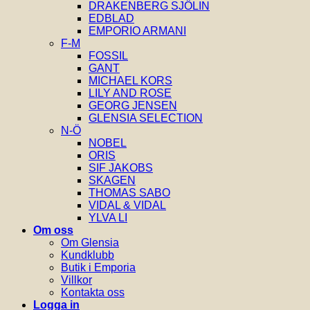
DRAKENBERG SJÖLIN
EDBLAD
EMPORIO ARMANI
F-M
FOSSIL
GANT
MICHAEL KORS
LILY AND ROSE
GEORG JENSEN
GLENSIA SELECTION
N-Ö
NOBEL
ORIS
SIF JAKOBS
SKAGEN
THOMAS SABO
VIDAL & VIDAL
YLVA LI
Om oss
Om Glensia
Kundklubb
Butik i Emporia
Villkor
Kontakta oss
Logga in