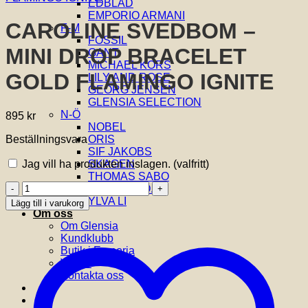
EDBLAD
EMPORIO ARMANI
CAROLINE SVEDBOM –
F-M
FOSSIL
MINI DROP BRACELET
GANT
MICHAEL KORS
GOLD FLAMINGO IGNITE
LILY AND ROSE
GEORG JENSEN
GLENSIA SELECTION
N-Ö
895
kr
NOBEL
Beställningsvara
ORIS
SIF JAKOBS
Jag vill ha produkten inslagen.
(valfritt)
SKAGEN
THOMAS SABO
CAROLINE
VIDAL & VIDAL
SVEDBOM
YLVA LI
Lägg till i varukorg
-
Om oss
MINI
Om Glensia
DROP
Kundklubb
BRACELET
Butik i Emporia
GOLD
Villkor
FLAMINGO
Kontakta oss
IGNITE
mängd