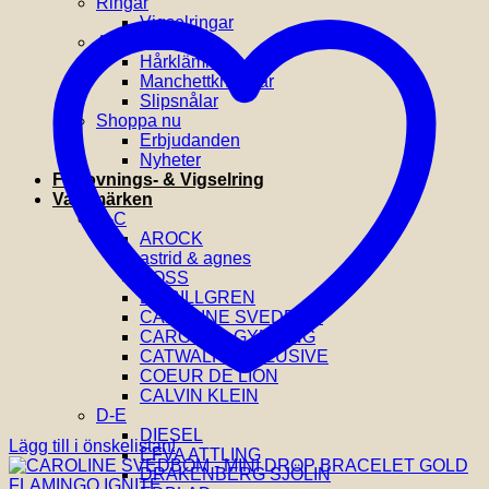
Ringar
Vigselringar
Accessoarer
Hårklämmor
Manchettknappar
Slipsnålar
Shoppa nu
Erbjudanden
Nyheter
Förlovnings- & Vigselring
Varumärken
A-C
AROCK
astrid & agnes
BOSS
BY BILLGREN
CAROLINE SVEDBOM
CAROLINA GYNNING
CATWALK EXCLUSIVE
COEUR DE LION
CALVIN KLEIN
D-E
DIESEL
Lägg till i önskelistan!
EFVA ATTLING
DRAKENBERG SJÖLIN