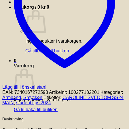
Varukorg /
0
kr
0
Inga produkter i varukorgen.
Gå tillbaka till butiken
0
Varukorg
Lägg till i önskelistan!
EAN:
7340167272593
Artikelnr:
100277132201
Kategorier:
Armband
,
Smycken
Etiketter:
CAROLINE SVEDBOM SS24
Inga produkter i varukorgen.
MAIN
,
student tips 2024
Gå tillbaka till butiken
Beskrivning