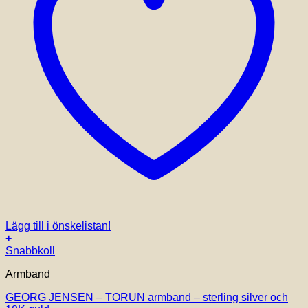
Lägg till i önskelistan!
+
Den
Snabbkoll
här
Armband
produkten
har
GEORG JENSEN – TORUN armband – sterling silver och
flera