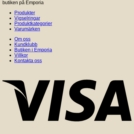
butiken på Emporia
Produkter
Vigselringar
Produktkategorier
Varumärken
Om oss
Kundklubb
Butiken i Emporia
Villkor
Kontakta oss
V