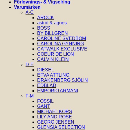
Förlovnings- & Vigselring
Varumärken
A-C
AROCK
astrid & agnes
BOSS
BY BILLGREN
CAROLINE SVEDBOM
CAROLINA GYNNING
CATWALK EXCLUSIVE
COEUR DE LION
CALVIN KLEIN
D-E
DIESEL
EFVA ATTLING
DRAKENBERG SJÖLIN
EDBLAD
EMPORIO ARMANI
F-M
FOSSIL
GANT
MICHAEL KORS
LILY AND ROSE
GEORG JENSEN
GLENSIA SELECTION