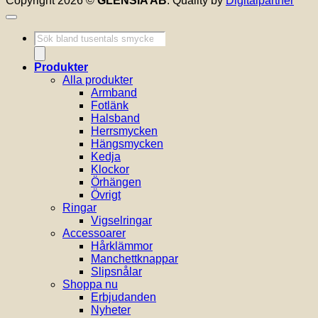
Copyright 2026 ©
GLENSIA AB
. Quality by
Digitalpartner
Produktsökning
Produkter
Alla produkter
Armband
Fotlänk
Halsband
Herrsmycken
Hängsmycken
Kedja
Klockor
Örhängen
Övrigt
Ringar
Vigselringar
Accessoarer
Hårklämmor
Manchettknappar
Slipsnålar
Shoppa nu
Erbjudanden
Nyheter