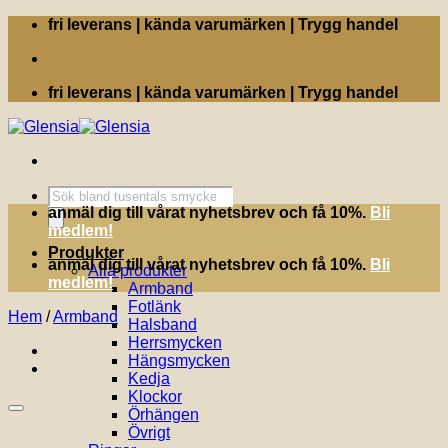
Skip
fri leverans | kända varumärken | Trygg handel
to
content
fri leverans | kända varumärken | Trygg handel
Produktsökning
anmäl dig till vårat nyhetsbrev och få 10%.
Bli
medlem!
Produkter
anmäl dig till vårat nyhetsbrev och få 10%.
Bli
Alla produkter
medlem!
Armband
Fotlänk
Hem
/
Armband
Halsband
Herrsmycken
Hängsmycken
Kedja
Klockor
Örhängen
Övrigt