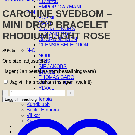
EDBLAD
EMPORIO ARMANI
CAROLINE SVEDBOM –
F-M
FOSSIL
MINI DROP BRACELET
GANT
MICHAEL KORS
RHODIUM LIGHT ROSE
LILY AND ROSE
GEORG JENSEN
GLENSIA SELECTION
N-Ö
895
kr
NOBEL
One size, adjustable
ORIS
SIF JAKOBS
I lager (Kan beställas som beställningsvara)
SKAGEN
THOMAS SABO
Jag vill ha produkten inslagen.
(valfritt)
VIDAL & VIDAL
YLVA LI
CAROLINE
Om oss
SVEDBOM
Om Glensia
Lägg till i varukorg
-
Kundklubb
MINI
Butik i Emporia
DROP
Villkor
BRACELET
Kontakta oss
RHODIUM
LIGHT