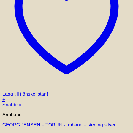
Lägg till i önskelistan!
+
Den
Snabbkoll
här
Armband
produkten
har
GEORG JENSEN – TORUN armband – sterling silver
flera
varianter.