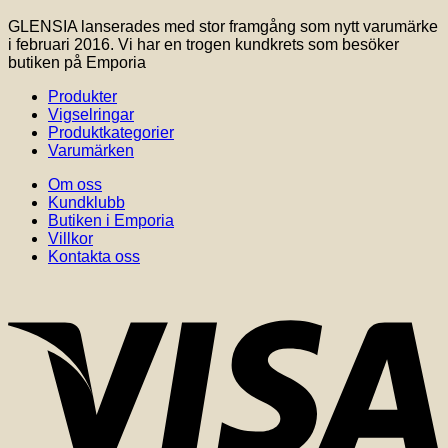
GLENSIA lanserades med stor framgång som nytt varumärke
i februari 2016. Vi har en trogen kundkrets som besöker
butiken på Emporia
Produkter
Vigselringar
Produktkategorier
Varumärken
Om oss
Kundklubb
Butiken i Emporia
Villkor
Kontakta oss
V