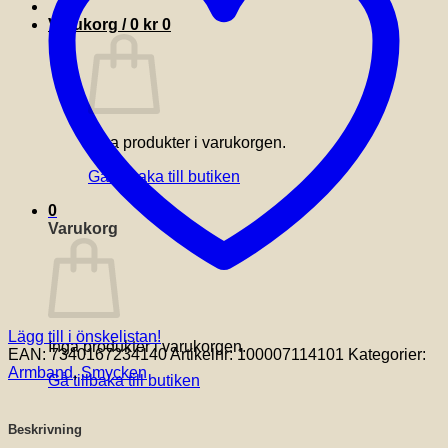
ROSE
mängd
Varukorg /
0
kr
0
Inga produkter i varukorgen.
Gå tillbaka till butiken
0
Varukorg
Lägg till i önskelistan!
Inga produkter i varukorgen.
EAN:
7340167234140
Artikelnr:
100007114101
Kategorier:
Armband
,
Smycken
Gå tillbaka till butiken
Beskrivning