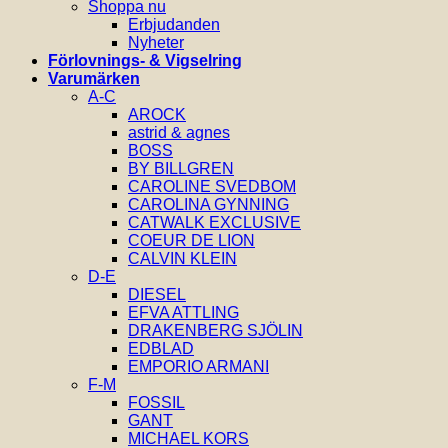
Shoppa nu
Erbjudanden
Nyheter
Förlovnings- & Vigselring
Varumärken
A-C
AROCK
astrid & agnes
BOSS
BY BILLGREN
CAROLINE SVEDBOM
CAROLINA GYNNING
CATWALK EXCLUSIVE
COEUR DE LION
CALVIN KLEIN
D-E
DIESEL
EFVA ATTLING
DRAKENBERG SJÖLIN
EDBLAD
EMPORIO ARMANI
F-M
FOSSIL
GANT
MICHAEL KORS