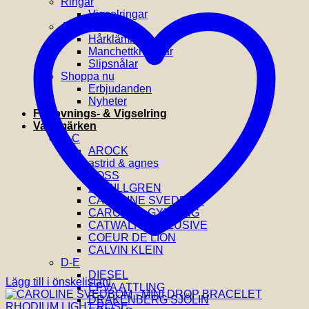
Ringar
Vigselringar
Accessoarer
Hårklämmor
Manchettknappar
Slipsnålar
Shoppa nu
Erbjudanden
Nyheter
Förlovnings- & Vigselring
Varumärken
A-C
AROCK
astrid & agnes
BOSS
BY BILLGREN
CAROLINE SVEDBOM
CAROLINA GYNNING
CATWALK EXCLUSIVE
COEUR DE LION
CALVIN KLEIN
D-E
DIESEL
Lägg till i önskelistan!
EFVA ATTLING
DRAKENBERG SJÖLIN