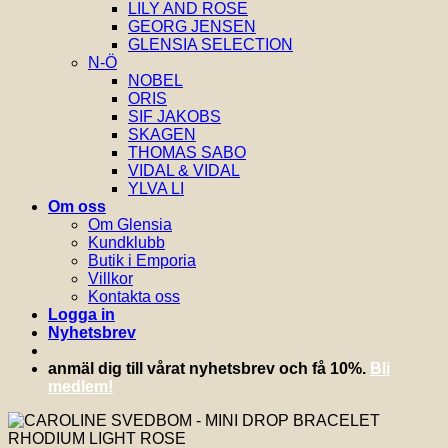
LILY AND ROSE
GEORG JENSEN
GLENSIA SELECTION
N-Ö
NOBEL
ORIS
SIF JAKOBS
SKAGEN
THOMAS SABO
VIDAL & VIDAL
YLVA LI
Om oss
Om Glensia
Kundklubb
Butik i Emporia
Villkor
Kontakta oss
Logga in
Nyhetsbrev
anmäl dig till vårat nyhetsbrev och få 10%.
Bli
medlem!