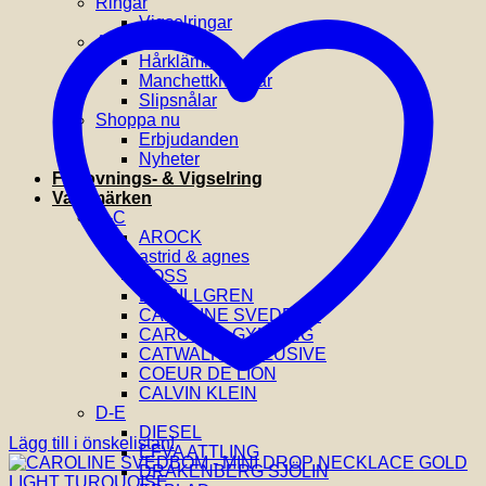
Ringar
Vigselringar
Accessoarer
Hårklämmor
Manchettknappar
Slipsnålar
Shoppa nu
Erbjudanden
Nyheter
Förlovnings- & Vigselring
Varumärken
A-C
AROCK
astrid & agnes
BOSS
BY BILLGREN
CAROLINE SVEDBOM
CAROLINA GYNNING
CATWALK EXCLUSIVE
COEUR DE LION
CALVIN KLEIN
D-E
DIESEL
Lägg till i önskelistan!
EFVA ATTLING
DRAKENBERG SJÖLIN