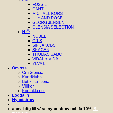
FOSSIL
GANT
MICHAEL KORS
LILY AND ROSE
GEORG JENSEN
GLENSIA SELECTION
N-Ö
NOBEL
ORIS
SIF JAKOBS
SKAGEN
THOMAS SABO
VIDAL & VIDAL
YLVA LI
Om oss
Om Glensia
Kundklubb
Butik i Emporia
Villkor
Kontakta oss
Logga in
Nyhetsbrev
anmäl dig till vårat nyhetsbrev och få 10%.
Bli