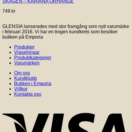
SKAGEN – KARIANA ÖRHÄNGE
749
kr
GLENSIA lanserades med stor framgång som nytt varumärke
i februari 2016. Vi har en trogen kundkrets som besöker
butiken på Emporia
Produkter
Vigselringar
Produktkategorier
Varumärken
Om oss
Kundklubb
Butiken i Emporia
Villkor
Kontakta oss
V