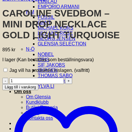
EDBLAD
EMPORIO ARMANI
CAROLINE SVEDBOM –
F-M
FOSSIL
MINI DROP NECKLACE
GANT
MICHAEL KORS
GOLD LIGHT TURQUOISE
LILY AND ROSE
GEORG JENSEN
GLENSIA SELECTION
N-Ö
895
kr
NOBEL
I lager (Kan beställas som beställningsvara)
ORIS
SIF JAKOBS
Jag vill ha produkten inslagen.
(valfritt)
SKAGEN
THOMAS SABO
CAROLINE
VIDAL & VIDAL
SVEDBOM
YLVA LI
Lägg till i varukorg
-
Om oss
MINI
Om Glensia
DROP
Kundklubb
NECKLACE
Butik i Emporia
GOLD
Villkor
LIGHT
Kontakta oss
TURQUOISE
mängd