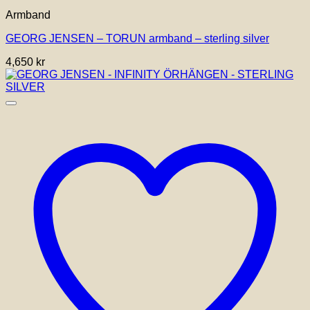
här
Armband
produkten
har
GEORG JENSEN – TORUN armband – sterling silver
flera
varianter.
4,650
kr
De
olika
alternativen
kan
väljas
på
produktsidan