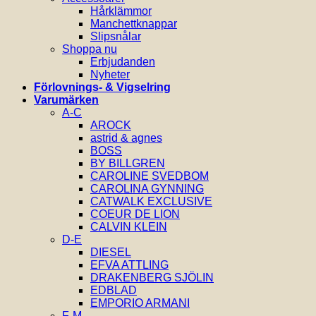
Hårklämmor
Manchettknappar
Slipsnålar
Shoppa nu
Erbjudanden
Nyheter
Förlovnings- & Vigselring
Varumärken
A-C
AROCK
astrid & agnes
BOSS
BY BILLGREN
CAROLINE SVEDBOM
CAROLINA GYNNING
CATWALK EXCLUSIVE
COEUR DE LION
CALVIN KLEIN
D-E
DIESEL
EFVA ATTLING
DRAKENBERG SJÖLIN
EDBLAD
EMPORIO ARMANI
F-M