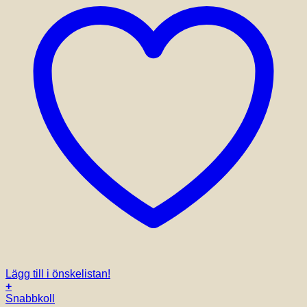
Lägg till i önskelistan!
+
Den
Snabbkoll