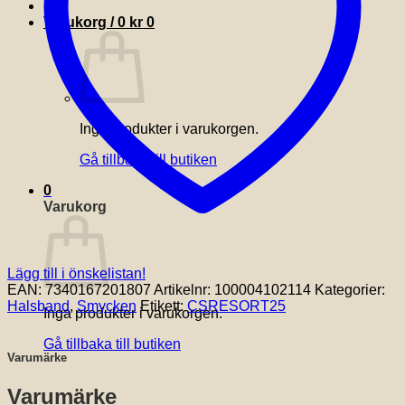
Varukorg /
0
kr
0
Inga produkter i varukorgen.
Gå tillbaka till butiken
0
Varukorg
Lägg till i önskelistan!
EAN:
7340167201807
Artikelnr:
100004102114
Kategorier:
Halsband
,
Smycken
Etikett:
CSRESORT25
Inga produkter i varukorgen.
Gå tillbaka till butiken
Varumärke
Varumärke