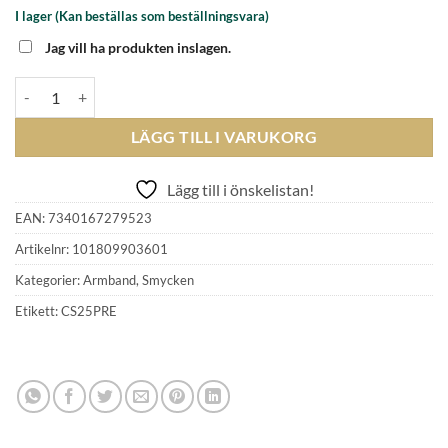
I lager (Kan beställas som beställningsvara)
Jag vill ha produkten inslagen.
CAROLINE SVEDBOM - MONA BRACELET RHODIUM RHODIUM mä
LÄGG TILL I VARUKORG
Lägg till i önskelistan!
EAN:
7340167279523
Artikelnr:
101809903601
Kategorier:
Armband
,
Smycken
Etikett:
CS25PRE