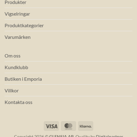
Produkter
Vigselringar
Produktkategorier
Varumärken
Om oss
Kundklubb
Butiken i Emporia
Villkor
Kontakta oss
Visa
MasterCard
Klarna
Copyright 2026 ©
GLENSIA AB
. Quality by
Digitalpartner