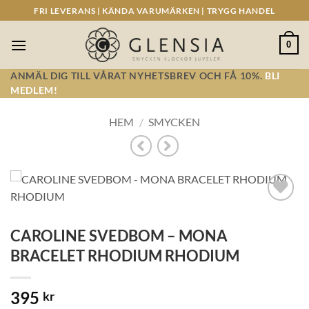
Skip
FRI LEVERANS | KÄNDA VARUMÄRKEN | TRYGG HANDEL
to
content
0
ANMÄL DIG TILL VÅRAT NYHETSBREV OCH FÅ 10%.
BLI
MEDLEM!
HEM
/
SMYCKEN
Lägg till i
önskelistan!
CAROLINE SVEDBOM – MONA
BRACELET RHODIUM RHODIUM
395
kr