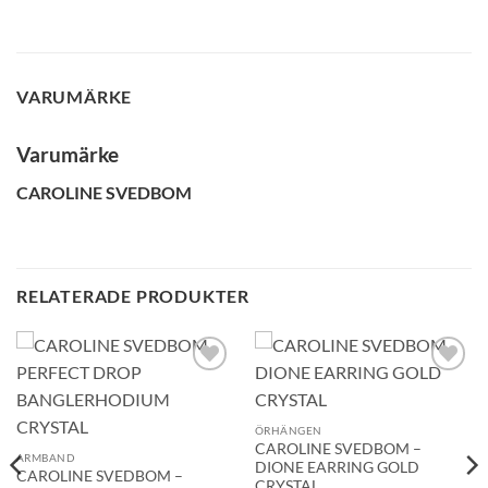
VARUMÄRKE
GLENSIA KUNDKLUBB
Varumärke
Bli medlem idag och få 10% rabatt på ditt första köp
CAROLINE SVEDBOM
E-post
Namn
RELATERADE PRODUKTER
Mobilnummer
Lägg till i
Lägg till i
önskelistan!
önskelistan!
ÖRHÄNGEN
CAROLINE SVEDBOM –
BLI MEDLEM
ARMBAND
DIONE EARRING GOLD
CAROLINE SVEDBOM –
CRYSTAL