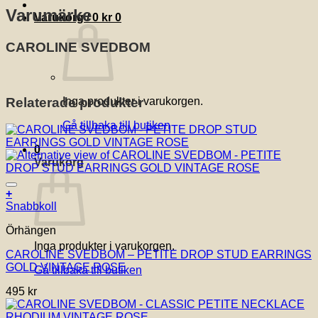
Varumärke
Varukorg /
0
kr
0
CAROLINE SVEDBOM
Relaterade produkter
Inga produkter i varukorgen.
Gå tillbaka till butiken
0
Varukorg
Lägg till i önskelistan!
+
Snabbkoll
Örhängen
Inga produkter i varukorgen.
CAROLINE SVEDBOM – PETITE DROP STUD EARRINGS
GOLD VINTAGE ROSE
Gå tillbaka till butiken
495
kr