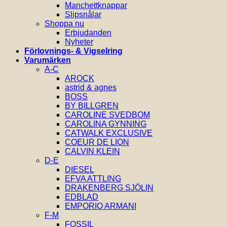
Manchettknappar
Slipsnålar
Shoppa nu
Erbjudanden
Nyheter
Förlovnings- & Vigselring
Varumärken
A-C
AROCK
astrid & agnes
BOSS
BY BILLGREN
CAROLINE SVEDBOM
CAROLINA GYNNING
CATWALK EXCLUSIVE
COEUR DE LION
CALVIN KLEIN
D-E
DIESEL
EFVA ATTLING
DRAKENBERG SJÖLIN
EDBLAD
EMPORIO ARMANI
F-M
FOSSIL