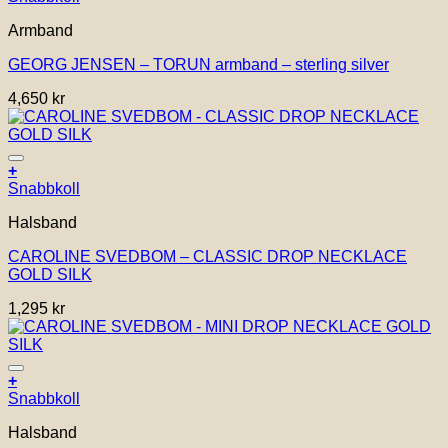
här
Armband
produkten
har
GEORG JENSEN – TORUN armband – sterling silver
flera
varianter.
4,650
kr
De
olika
alternativen
kan
Lägg till i önskelistan!
+
väljas
Snabbkoll
på
produktsidan
Halsband
CAROLINE SVEDBOM – CLASSIC DROP NECKLACE
GOLD SILK
1,295
kr
Lägg till i önskelistan!
+
Snabbkoll
Halsband