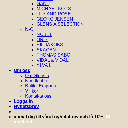
GANT
MICHAEL KORS
LILY AND ROSE
GEORG JENSEN
GLENSIA SELECTION
N-Ö
NOBEL
ORIS
SIF JAKOBS
SKAGEN
THOMAS SABO
VIDAL & VIDAL
YLVA LI
Om oss
Om Glensia
Kundklubb
Butik i Emporia
Villkor
Kontakta oss
Logga in
Nyhetsbrev
anmäl dig till vårat nyhetsbrev och få 10%.
Bli
medlem!