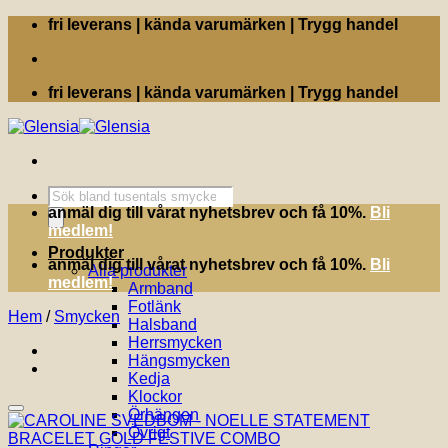
Skip
fri leverans | kända varumärken | Trygg handel
to
content
fri leverans | kända varumärken | Trygg handel
Produktsökning
anmäl dig till vårat nyhetsbrev och få 10%.
Bli
medlem!
Produkter
anmäl dig till vårat nyhetsbrev och få 10%.
Bli
Alla produkter
medlem!
Armband
Fotlänk
Hem
/
Smycken
Halsband
Herrsmycken
Hängsmycken
Kedja
Klockor
Örhängen
Lägg till i önskelistan!
Övrigt