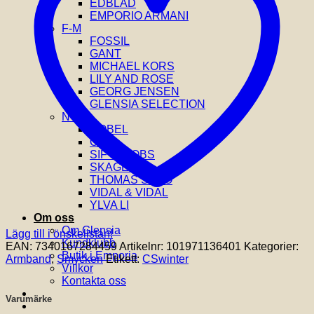
EDBLAD
mängd
EMPORIO ARMANI
F-M
FOSSIL
GANT
MICHAEL KORS
LILY AND ROSE
GEORG JENSEN
GLENSIA SELECTION
N-Ö
NOBEL
ORIS
SIF JAKOBS
SKAGEN
THOMAS SABO
VIDAL & VIDAL
YLVA LI
Om oss
Om Glensia
Lägg till i önskelistan!
Kundklubb
EAN:
7340167284459
Artikelnr:
101971136401
Kategorier:
Butik i Emporia
Armband
,
Smycken
Etikett:
CSwinter
Villkor
Kontakta oss
Varumärke