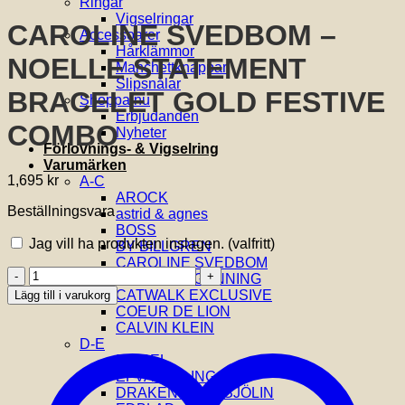
Ringar
Vigselringar
CAROLINE SVEDBOM –
Accessoarer
Hårklämmor
NOELLE STATEMENT
Manchettknappar
Slipsnålar
BRACELET GOLD FESTIVE
Shoppa nu
Erbjudanden
COMBO
Nyheter
Förlovnings- & Vigselring
Varumärken
1,695
kr
A-C
AROCK
Beställningsvara
astrid & agnes
BOSS
Jag vill ha produkten inslagen.
(valfritt)
BY BILLGREN
CAROLINE SVEDBOM
CAROLINE
CAROLINA GYNNING
SVEDBOM
CATWALK EXCLUSIVE
Lägg till i varukorg
-
COEUR DE LION
NOELLE
CALVIN KLEIN
STATEMENT
D-E
BRACELET
DIESEL
GOLD
EFVA ATTLING
FESTIVE
DRAKENBERG SJÖLIN
COMBO