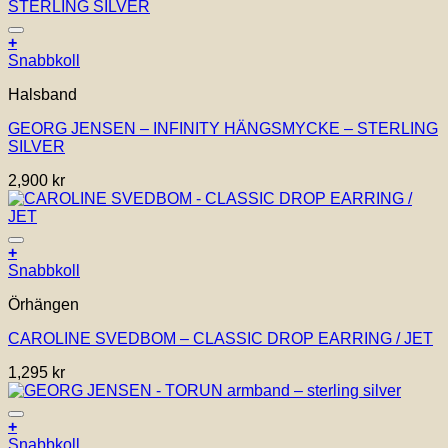
Lägg till i önskelistan!
+
Snabbkoll
Halsband
GEORG JENSEN – INFINITY HÄNGSMYCKE – STERLING
SILVER
2,900
kr
Lägg till i önskelistan!
+
Snabbkoll
Örhängen
CAROLINE SVEDBOM – CLASSIC DROP EARRING / JET
1,295
kr
Lägg till i önskelistan!
+
Den
Snabbkoll