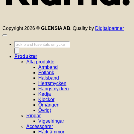
Copyright 2026 ©
GLENSIA AB
. Quality by
Digitalpartner
Produktsökning
Produkter
Alla produkter
Armband
Fotlänk
Halsband
Herrsmycken
Hängsmycken
Kedja
Klockor
Örhängen
Övrigt
Ringar
Vigselringar
Accessoarer
Hårklämmor