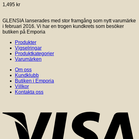
1,495
kr
GLENSIA lanserades med stor framgång som nytt varumärke
i februari 2016. Vi har en trogen kundkrets som besöker
butiken på Emporia
Produkter
Vigselringar
Produktkategorier
Varumärken
Om oss
Kundklubb
Butiken i Emporia
Villkor
Kontakta oss
V