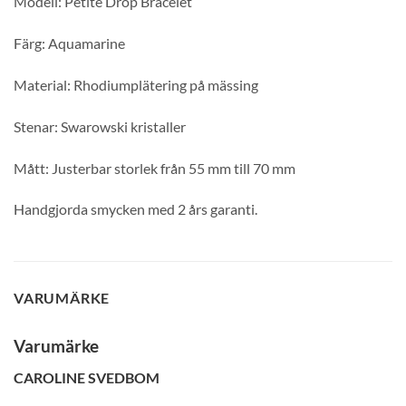
Modell: Petite Drop Bracelet
Färg: Aquamarine
Material: Rhodiumplätering på mässing
Stenar: Swarowski kristaller
GLENSIA KUNDKLUBB
Mått: Justerbar storlek från 55 mm till 70 mm
Bli medlem idag och få 10% rabatt på ditt första köp
Handgjorda smycken med 2 års garanti.
E-post
Namn
VARUMÄRKE
Mobilnummer
Varumärke
CAROLINE SVEDBOM