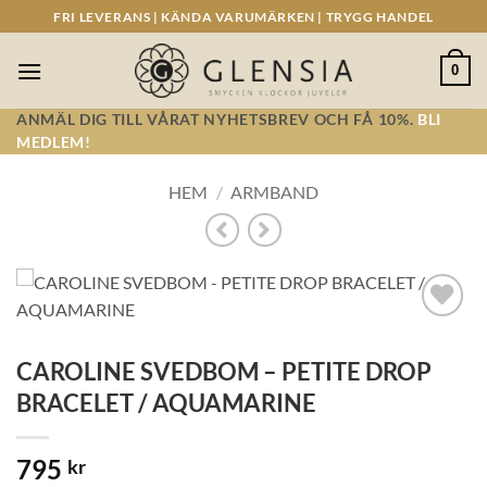
Skip
FRI LEVERANS | KÄNDA VARUMÄRKEN | TRYGG HANDEL
to
content
0
ANMÄL DIG TILL VÅRAT NYHETSBREV OCH FÅ 10%.
BLI
MEDLEM!
HEM
/
ARMBAND
Lägg till i
önskelistan!
CAROLINE SVEDBOM – PETITE DROP
BRACELET / AQUAMARINE
795
kr