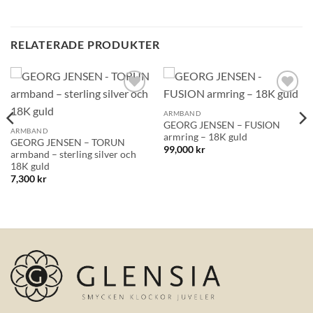
BLI MEDLEM
RELATERADE PRODUKTER
Lägg till i
Lägg till i
önskelistan!
önskelistan!
ARMBAND
GEORG JENSEN – FUSION
ARMBAND
armring – 18K guld
GEORG JENSEN – TORUN
99,000
kr
armband – sterling silver och
18K guld
7,300
kr