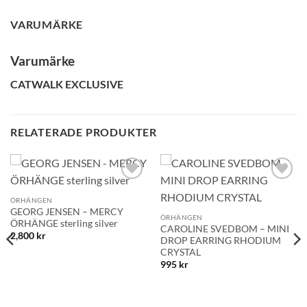
VARUMÄRKE
Varumärke
CATWALK EXCLUSIVE
RELATERADE PRODUKTER
Lägg till i
Lägg till i
önskelistan!
önskelistan!
ÖRHÄNGEN
GEORG JENSEN – MERCY
ÖRHÄNGEN
ÖRHÄNGE sterling silver
CAROLINE SVEDBOM – MINI
2,800
kr
DROP EARRING RHODIUM
CRYSTAL
995
kr