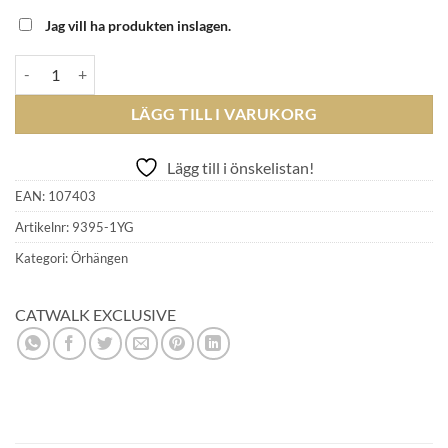
Jag vill ha produkten inslagen.
Catwalk Exclusive - Örhängen Flower 925 förgyllt silver mängd
LÄGG TILL I VARUKORG
Lägg till i önskelistan!
EAN:
107403
Artikelnr:
9395-1YG
Kategori:
Örhängen
CATWALK EXCLUSIVE