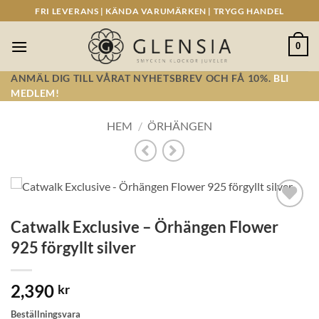
Skip
FRI LEVERANS | KÄNDA VARUMÄRKEN | TRYGG HANDEL
to
content
0
ANMÄL DIG TILL VÅRAT NYHETSBREV OCH FÅ 10%.
BLI
MEDLEM!
HEM
/
ÖRHÄNGEN
Lägg till i
Catwalk Exclusive – Örhängen Flower
önskelistan!
925 förgyllt silver
2,390
kr
Beställningsvara