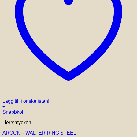
Lägg till i önskelistan!
+
Den
Snabbkoll
här
Herrsmycken
produkten
har
AROCK – WALTER RING STEEL
flera