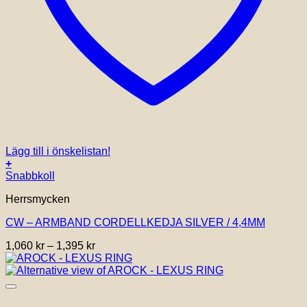
Lägg till i önskelistan!
+
Den
Snabbkoll
här
Herrsmycken
produkten
har
CW – ARMBAND CORDELLKEDJA SILVER / 4,4MM
flera
varianter.
Prisintervall:
1,060
kr
–
1,395
kr
De
1,060 kr
olika
till
alternativen
1,395 kr
kan
väljas