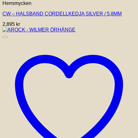
Herrsmycken
produkten
har
CW – HALSBAND CORDELLKEDJA SILVER / 5,8MM
flera
varianter.
2,895
kr
De
olika
alternativen
kan
väljas
på
produktsidan