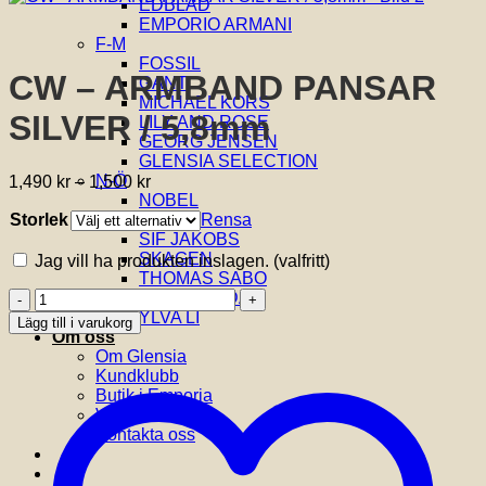
EDBLAD
EMPORIO ARMANI
F-M
FOSSIL
CW – ARMBAND PANSAR
GANT
MICHAEL KORS
SILVER / 5,8mm
LILY AND ROSE
GEORG JENSEN
GLENSIA SELECTION
Prisintervall:
N-Ö
1,490
kr
–
1,500
kr
1,490 kr
NOBEL
Storlek
till
Rensa
ORIS
1,500 kr
SIF JAKOBS
SKAGEN
Jag vill ha produkten inslagen.
(valfritt)
THOMAS SABO
CW
VIDAL & VIDAL
-
YLVA LI
Lägg till i varukorg
ARMBAND
Om oss
PANSAR
Om Glensia
SILVER
Kundklubb
/
Butik i Emporia
5,8mm
Villkor
mängd
Kontakta oss