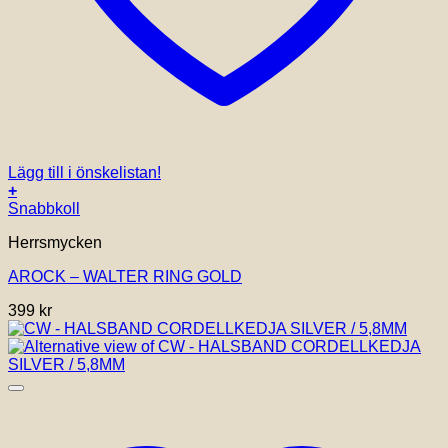
Lägg till i önskelistan!
+
Den
Snabbkoll
här
Herrsmycken
produkten
har
AROCK – WALTER RING GOLD
flera
varianter.
399
kr
De
olika
alternativen
kan
väljas
på
produktsidan