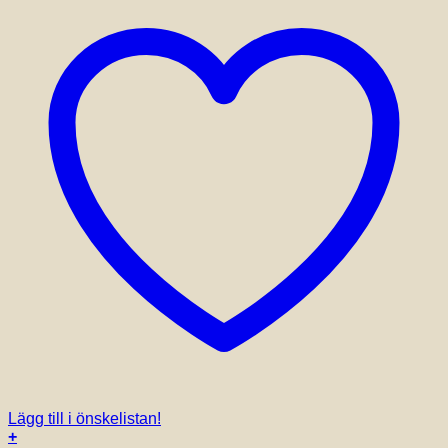
på
produktsidan
Lägg till i önskelistan!
+