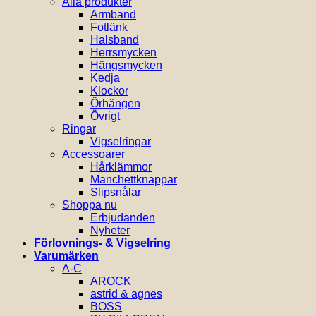
Alla produkter
Armband
Fotlänk
Halsband
Herrsmycken
Hängsmycken
Kedja
Klockor
Örhängen
Övrigt
Ringar
Vigselringar
Accessoarer
Hårklämmor
Manchettknappar
Slipsnålar
Shoppa nu
Erbjudanden
Nyheter
Förlovnings- & Vigselring
Varumärken
A-C
AROCK
astrid & agnes
BOSS