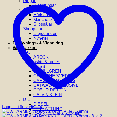
Ringar
Vigselringar
Accessoarer
Hårklämmor
Manchettknappar
Slipsnålar
Shoppa nu
Erbjudanden
Nyheter
Förlovnings- & Vigselring
Varumärken
A-C
AROCK
astrid & agnes
BOSS
BY BILLGREN
CAROLINE SVEDBOM
CAROLINA GYNNING
CATWALK EXCLUSIVE
COEUR DE LION
CALVIN KLEIN
D-E
DIESEL
Lägg till i önskelistan!
EFVA ATTLING
DRAKENBERG SJÖLIN