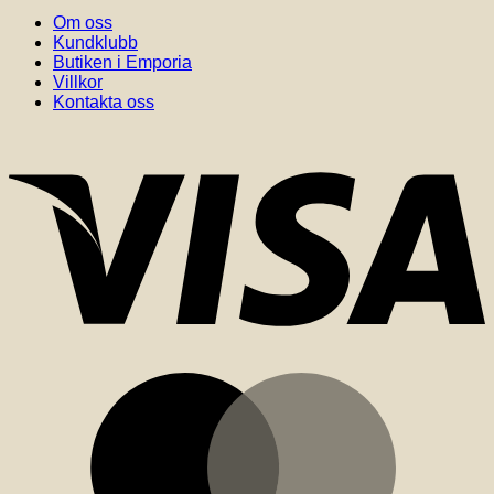
Om oss
Kundklubb
Butiken i Emporia
Villkor
Kontakta oss
V
M