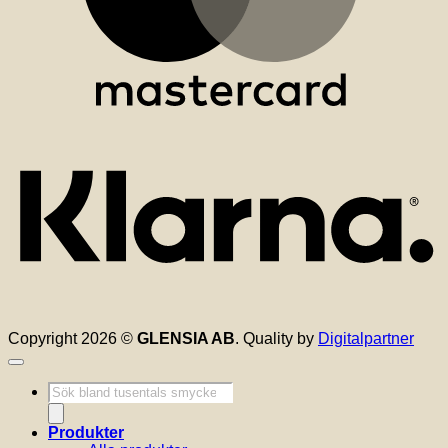
K
Copyright 2026 ©
GLENSIA AB
. Quality by
Digitalpartner
Produktsökning
Produkter