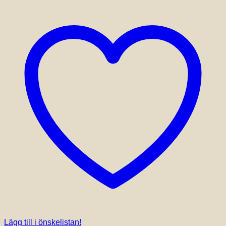
kan
väljas
på
produktsidan
Lägg till i önskelistan!