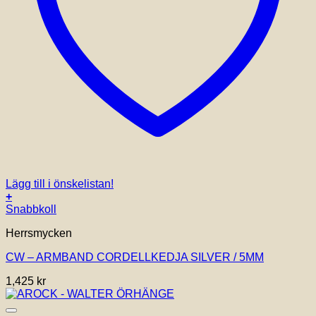
Lägg till i önskelistan!
+
Den
Snabbkoll
här
Herrsmycken
produkten
har
CW – ARMBAND CORDELLKEDJA SILVER / 5MM
flera
varianter.
1,425
kr
De
olika
alternativen