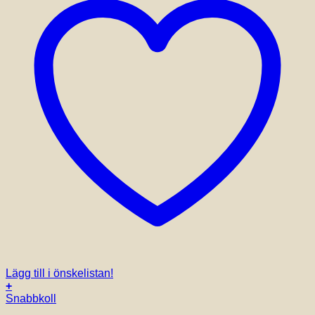
Lägg till i önskelistan!
+
Den
Snabbkoll
här