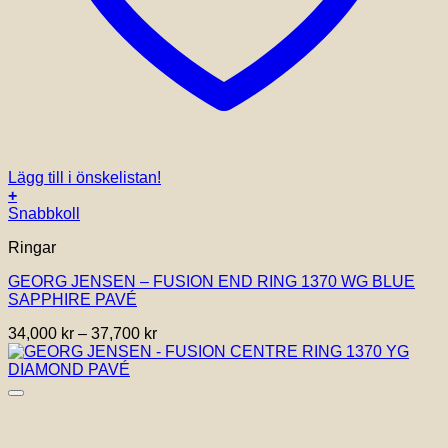
Lägg till i önskelistan!
+
Den
Snabbkoll
här
Ringar
produkten
har
GEORG JENSEN – FUSION END RING 1370 WG BLUE
flera
SAPPHIRE PAVÉ
varianter.
De
Prisintervall:
34,000
kr
–
37,700
kr
olika
34,000 kr
alternativen
till
kan
37,700 kr
väljas
på
produktsidan