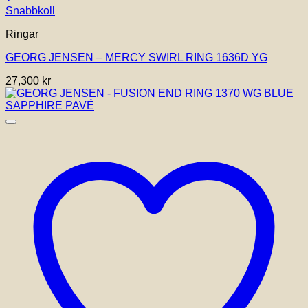
Den
Snabbkoll
här
Ringar
produkten
har
GEORG JENSEN – MERCY SWIRL RING 1636D YG
flera
varianter.
27,300
kr
De
olika
alternativen
kan
väljas
på
produktsidan