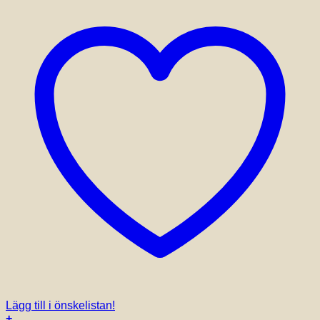
på
produktsidan
Lägg till i önskelistan!
+