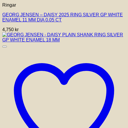
här
Ringar
produkten
har
GEORG JENSEN – DAISY 2025 RING SILVER GP WHITE
flera
ENAMEL 11 MM DIA 0.05 CT
varianter.
De
4,750
kr
olika
alternativen
kan
väljas
på
produktsidan