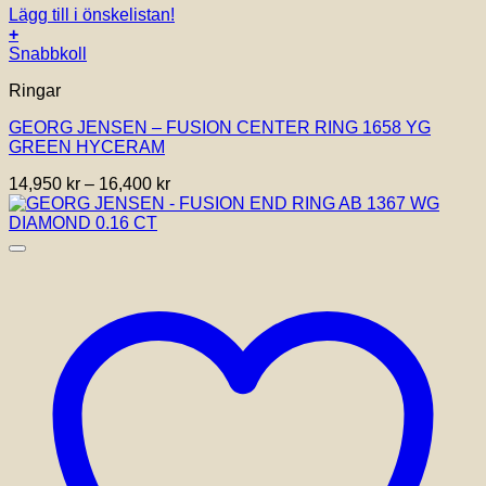
Lägg till i önskelistan!
+
Den
Snabbkoll
här
Ringar
produkten
har
GEORG JENSEN – FUSION CENTER RING 1658 YG
flera
GREEN HYCERAM
varianter.
De
Prisintervall:
14,950
kr
–
16,400
kr
olika
14,950 kr
alternativen
till
kan
16,400 kr
väljas
på
produktsidan