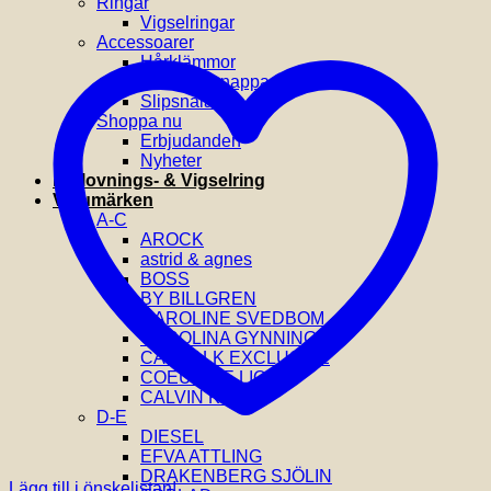
Ringar
Vigselringar
Accessoarer
Hårklämmor
Manchettknappar
Slipsnålar
Shoppa nu
Erbjudanden
Nyheter
Förlovnings- & Vigselring
Varumärken
A-C
AROCK
astrid & agnes
BOSS
BY BILLGREN
CAROLINE SVEDBOM
CAROLINA GYNNING
CATWALK EXCLUSIVE
COEUR DE LION
CALVIN KLEIN
D-E
DIESEL
EFVA ATTLING
DRAKENBERG SJÖLIN
Lägg till i önskelistan!