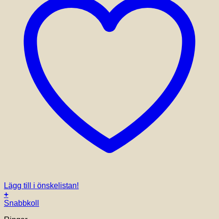
Lägg till i önskelistan!
+
Den
Snabbkoll
här