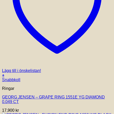
Lägg till i önskelistan!
+
Den
Snabbkoll
här
Ringar
produkten
har
GEORG JENSEN – GRAPE RING 1551E YG DIAMOND
flera
0.049 CT
varianter.
De
17,900
kr
olika