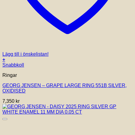
Lägg till i önskelistan!
+
Den
Snabbkoll
här
Ringar
produkten
har
GEORG JENSEN – GRAPE LARGE RING 551B SILVER,
flera
OXIDISED
varianter.
De
7,350
kr
olika
alternativen
kan
väljas
på
produktsidan