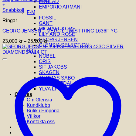
EDBLAD
+
EMPORIO ARMANI
Den
Snabbkoll
F-M
här
FOSSIL
Ringar
produkten
GANT
har
MICHAEL KORS
GEORG JENSEN – MERCY TWIST RING 1636F YG
flera
LILY AND ROSE
varianter.
GEORG JENSEN
Prisintervall:
23,000
kr
–
25,200
kr
De
GLENSIA SELECTION
23,000 kr
olika
N-Ö
till
alternativen
NOBEL
25,200 kr
kan
ORIS
väljas
SIF JAKOBS
på
SKAGEN
produktsidan
THOMAS SABO
VIDAL & VIDAL
YLVA LI
Om oss
Om Glensia
Kundklubb
Butik i Emporia
Villkor
Kontakta oss