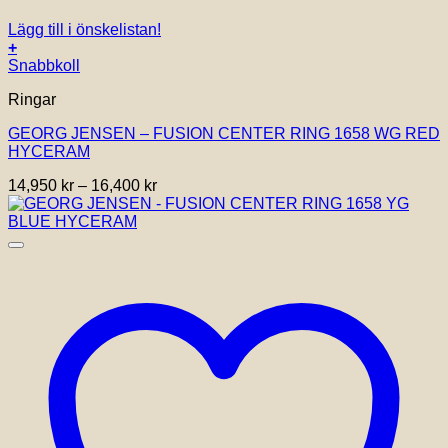
Lägg till i önskelistan!
+
Den
Snabbkoll
här
Ringar
produkten
har
GEORG JENSEN – FUSION CENTER RING 1658 WG RED
flera
HYCERAM
varianter.
De
Prisintervall:
14,950
kr
–
16,400
kr
olika
14,950 kr
alternativen
till
kan
16,400 kr
väljas
på
produktsidan