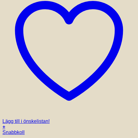
Lägg till i önskelistan!
+
Den
Snabbkoll
här