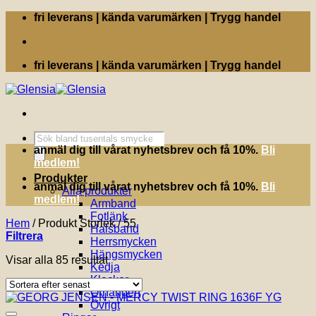
Skip
fri leverans | kända varumärken | Trygg handel
to
content
fri leverans | kända varumärken | Trygg handel
Produktsökning
anmäl dig till vårat nyhetsbrev och få 10%.
Bli
medlem!
Produkter
anmäl dig till vårat nyhetsbrev och få 10%.
Bli
Alla produkter
medlem!
Armband
Fotlänk
Hem
/
Produkt Storlek
/
55
Halsband
Filtrera
Herrsmycken
Hängsmycken
Sortera
Visar alla 85 resultat
Kedja
efter
Klockor
senaste
Örhängen
Övrigt