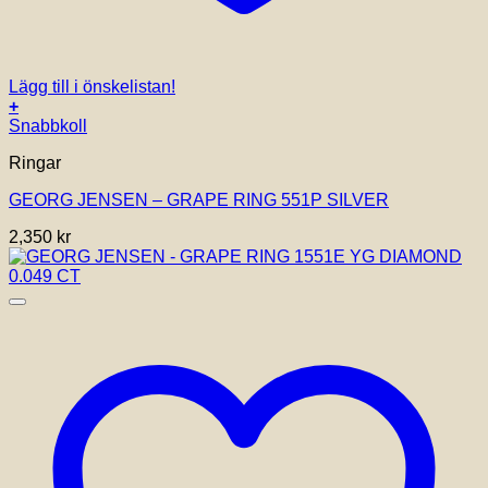
Lägg till i önskelistan!
+
Den
Snabbkoll
här
Ringar
produkten
har
GEORG JENSEN – GRAPE RING 551P SILVER
flera
varianter.
2,350
kr
De
olika
alternativen
kan
väljas
på
produktsidan