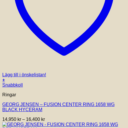
Lägg till i önskelistan!
+
Den
Snabbkoll
här
Ringar
produkten
har
GEORG JENSEN – FUSION CENTER RING 1658 WG
flera
BLACK HYCERAM
varianter.
De
Prisintervall:
14,950
kr
–
16,400
kr
olika
14,950 kr
alternativen