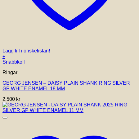
Lägg till i önskelistan!
+
Den
Snabbkoll
här
Ringar
produkten
har
GEORG JENSEN – DAISY PLAIN SHANK RING SILVER
flera
GP WHITE ENAMEL 18 MM
varianter.
De
2,500
kr
olika
alternativen
kan
väljas
på
produktsidan