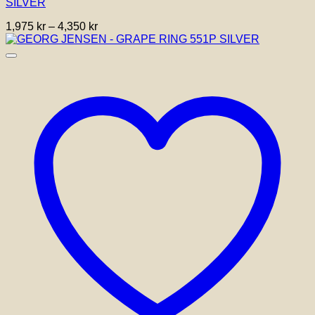
SILVER
varianter.
De
Prisintervall:
1,975
kr
–
4,350
kr
olika
1,975 kr
alternativen
till
kan
4,350 kr
väljas
på
produktsidan