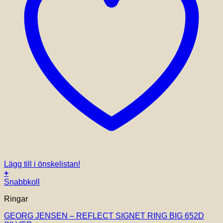
Lägg till i önskelistan!
+
Den
Snabbkoll
här
Ringar
produkten
har
GEORG JENSEN – REFLECT SIGNET RING BIG 652D
flera