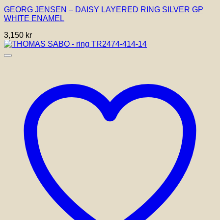
har
GEORG JENSEN – DAISY LAYERED RING SILVER GP
flera
WHITE ENAMEL
varianter.
De
3,150
kr
olika
alternativen
kan
väljas
på
produktsidan