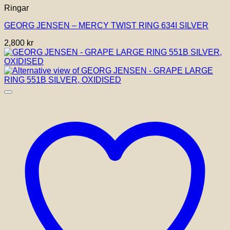
Ringar
produkten
har
GEORG JENSEN – MERCY TWIST RING 634I SILVER
flera
varianter.
2,800
kr
De
olika
alternativen
kan
väljas
på
produktsidan