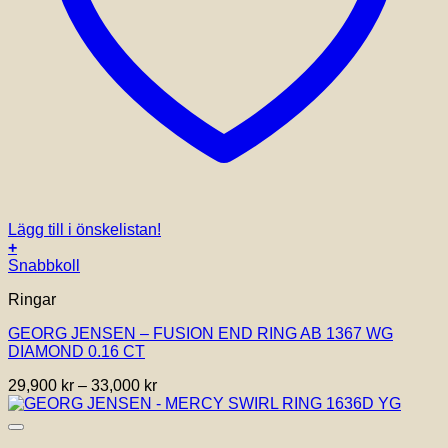
Lägg till i önskelistan!
+
Den
Snabbkoll
här
Ringar
produkten
har
GEORG JENSEN – FUSION END RING AB 1367 WG
flera
DIAMOND 0.16 CT
varianter.
De
Prisintervall:
29,900
kr
–
33,000
kr
olika
29,900 kr
alternativen
till
kan
33,000 kr
väljas