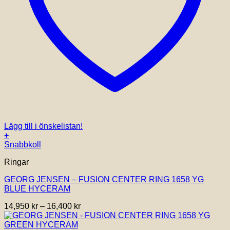
Lägg till i önskelistan!
+
Den
Snabbkoll
här
Ringar
produkten
har
GEORG JENSEN – FUSION CENTER RING 1658 YG
flera
BLUE HYCERAM
varianter.
De
Prisintervall:
14,950
kr
–
16,400
kr
olika
14,950 kr
alternativen
till
kan