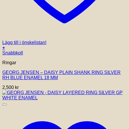
Lägg till i önskelistan!
+
Den
Snabbkoll
här
Ringar
produkten
har
GEORG JENSEN – DAISY PLAIN SHANK RING SILVER
flera
RH BLUE ENAMEL 18 MM
varianter.
De
2,500
kr
olika
alternativen
kan
väljas
på
produktsidan