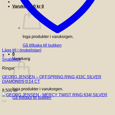
Varukorg /
0
kr
0
Inga produkter i varukorgen.
Gå tillbaka till butiken
Lägg till i önskelistan!
0
+
Varukorg
Den
Snabbkoll
här
Ringar
produkten
har
GEORG JENSEN – OFFSPRING RING 433C SILVER
flera
DIAMONDS 0.14 CT
varianter.
De
Inga produkter i varukorgen.
8,500
kr
olika
alternativen
Gå tillbaka till butiken
kan
väljas
på
produktsidan