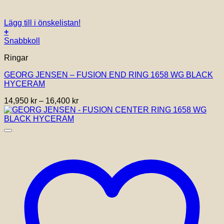
Lägg till i önskelistan!
+
Den
Snabbkoll
här
Ringar
produkten
har
GEORG JENSEN – FUSION END RING 1658 WG BLACK
flera
HYCERAM
varianter.
De
Prisintervall:
14,950
kr
–
16,400
kr
olika
14,950 kr
alternativen
till
kan
16,400 kr
väljas
på
produktsidan