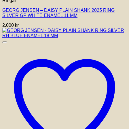
Ringar
produkten
har
GEORG JENSEN – DAISY PLAIN SHANK 2025 RING
flera
SILVER GP WHITE ENAMEL 11 MM
varianter.
De
2,000
kr
olika
alternativen
kan
väljas
på
produktsidan