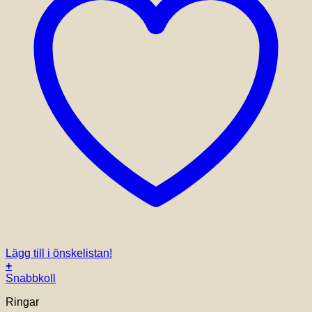
Lägg till i önskelistan!
+
Den
Snabbkoll
här
Ringar
produkten