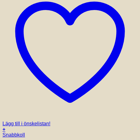
Lägg till i önskelistan!
+
Den
Snabbkoll