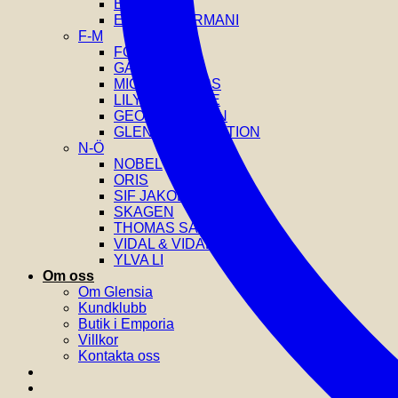
EDBLAD
EMPORIO ARMANI
F-M
FOSSIL
GANT
MICHAEL KORS
LILY AND ROSE
GEORG JENSEN
GLENSIA SELECTION
N-Ö
NOBEL
ORIS
SIF JAKOBS
SKAGEN
THOMAS SABO
VIDAL & VIDAL
YLVA LI
Om oss
Om Glensia
Kundklubb
Butik i Emporia
Villkor
Kontakta oss