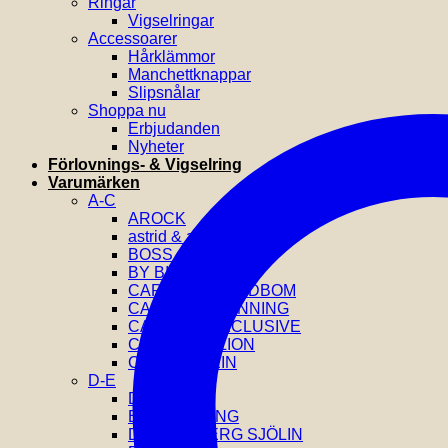
Ringar
Vigselringar
Accessoarer
Hårklämmor
Manchettknappar
Slipsnålar
Shoppa nu
Erbjudanden
Nyheter
Förlovnings- & Vigselring
Varumärken
A-C
AROCK
astrid & agnes
BOSS
BY BILLGREN
CAROLINE SVEDBOM
CAROLINA GYNNING
CATWALK EXCLUSIVE
COEUR DE LION
CALVIN KLEIN
D-E
DIESEL
EFVA ATTLING
DRAKENBERG SJÖLIN