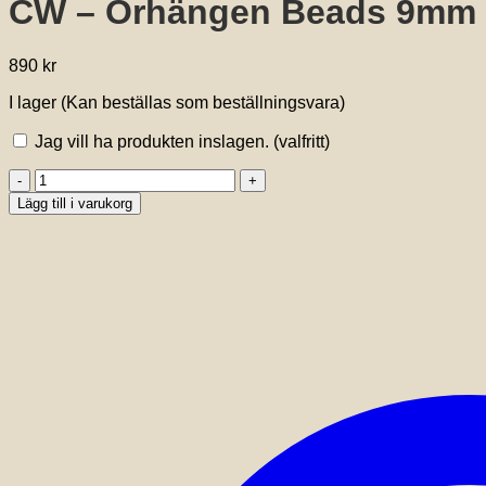
CW – Örhängen Beads 9mm 92
890
kr
I lager (Kan beställas som beställningsvara)
Jag vill ha produkten inslagen.
(valfritt)
CW
-
Lägg till i varukorg
Örhängen
Beads
9mm
925
goldplated
silver
mängd