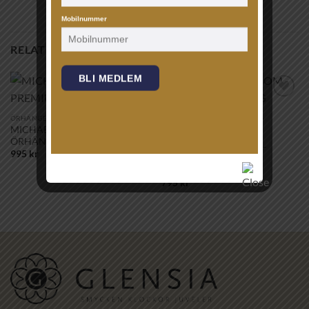
Mobilnummer
RELATERADE PRODUKTER
BLI MEDLEM
Lägg till i
Lägg till i
önskelistan!
önskelistan!
ÖRHÄNGEN
MICHAEL KORS – PREMIUM
RINGAR
ÖRHÄNGE
CAROLINE SVEDBOM –
995
kr
CLASSIC DROP RING
RHODIUM CRYSTAL
795
kr