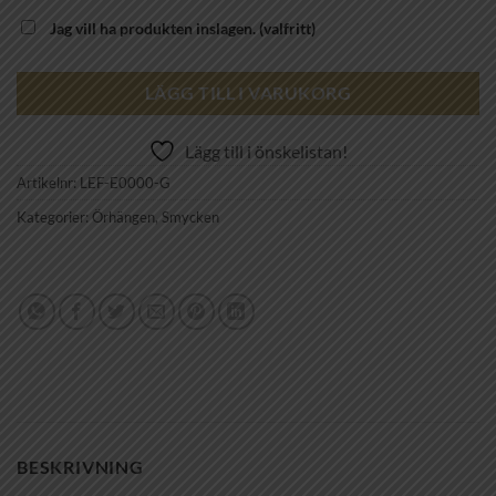
Jag vill ha produkten inslagen.
(valfritt)
LÄGG TILL I VARUKORG
Lägg till i önskelistan!
Artikelnr:
LEF-E0000-G
Kategorier:
Örhängen
,
Smycken
BESKRIVNING