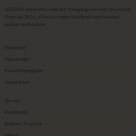
GLENSIA lanserades med stor framgång som nytt varumärke
i februari 2016. Vi har en trogen kundkrets som besöker
butiken på Emporia
Produkter
Vigselringar
Produktkategorier
Varumärken
Om oss
Kundklubb
Butiken i Emporia
Villkor