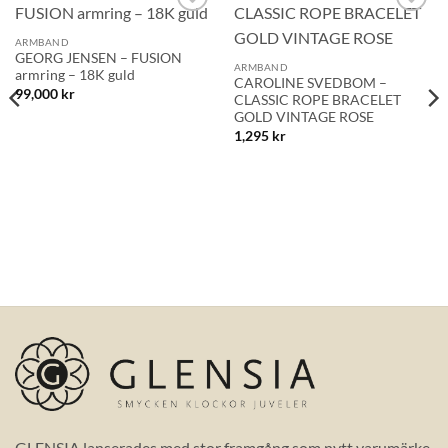
Lägg till i
Lägg till i
önskelistan!
önskelistan!
ARMBAND
GEORG JENSEN – FUSION
ARMBAND
armring – 18K guld
CAROLINE SVEDBOM –
99,000
kr
CLASSIC ROPE BRACELET
GOLD VINTAGE ROSE
1,295
kr
GLENSIA lanserades med stor framgång som nytt varumärke