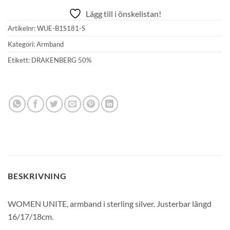
priset
priset
Lägg till i önskelistan!
var:
är:
890 kr.
445 kr.
Artikelnr:
WUE-B1S181-S
Kategori:
Armband
Etikett:
DRAKENBERG 50%
BESKRIVNING
WOMEN UNITE, armband i sterling silver. Justerbar längd
16/17/18cm.