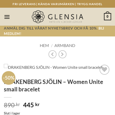
Skip
FRI LEVERANS | KÄNDA VARUMÄRKEN | TRYGG HANDEL
to
content
0
ANMÄL DIG TILL VÅRAT NYHETSBREV OCH FÅ 10%.
BLI
MEDLEM!
HEM
/
ARMBAND
-50%
Lägg till i
DRAKENBERG SJÖLIN – Women Unite
önskelistan!
small bracelet
Det
Det
890
445
kr
kr
ursprungliga
nuvarande
Slut i lager