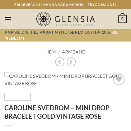
Skip
FRI LEVERANS | KÄNDA VARUMÄRKEN | TRYGG HANDEL
to
content
0
ANMÄL DIG TILL VÅRAT NYHETSBREV OCH FÅ 10%.
BLI
MEDLEM!
HEM
/
ARMBAND
Lägg till i
önskelistan!
CAROLINE SVEDBOM – MINI DROP
BRACELET GOLD VINTAGE ROSE