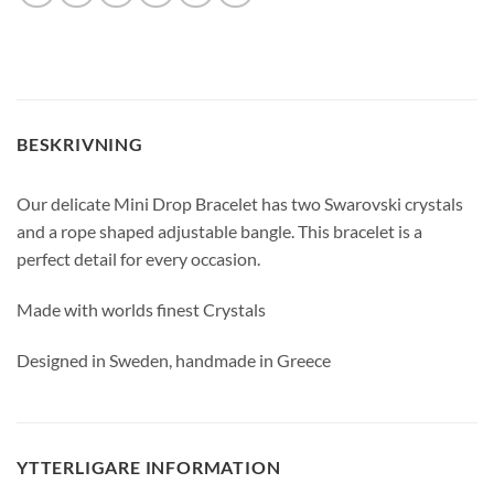
BESKRIVNING
Our delicate Mini Drop Bracelet has two Swarovski crystals
and a rope shaped adjustable bangle. This bracelet is a
perfect detail for every occasion.
Made with worlds finest Crystals
Designed in Sweden, handmade in Greece
GLENSIA KUNDKLUBB
Bli medlem idag och få 10% rabatt på ditt första köp
YTTERLIGARE INFORMATION
E-post