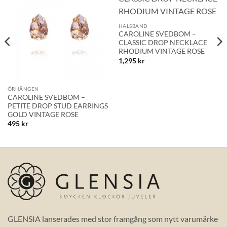
Lägg till i
Lägg till i
önskelistan!
önskelistan!
HALSBAND
CAROLINE SVEDBOM –
CLASSIC DROP NECKLACE
RHODIUM VINTAGE ROSE
1,295
kr
ÖRHÄNGEN
CAROLINE SVEDBOM –
PETITE DROP STUD EARRINGS
GOLD VINTAGE ROSE
495
kr
GLENSIA lanserades med stor framgång som nytt varumärke