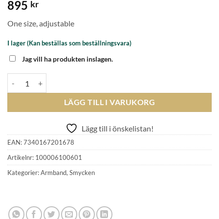
895
kr
One size, adjustable
I lager (Kan beställas som beställningsvara)
Jag vill ha produkten inslagen.
CAROLINE SVEDBOM - MINI DROP BRACELET GOLD VINTAGE ROS
LÄGG TILL I VARUKORG
Lägg till i önskelistan!
EAN:
7340167201678
Artikelnr:
100006100601
Kategorier:
Armband
,
Smycken