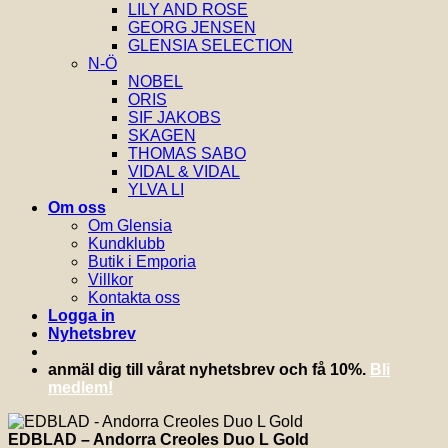
LILY AND ROSE
GEORG JENSEN
GLENSIA SELECTION
N-Ö
NOBEL
ORIS
SIF JAKOBS
SKAGEN
THOMAS SABO
VIDAL & VIDAL
YLVA LI
Om oss
Om Glensia
Kundklubb
Butik i Emporia
Villkor
Kontakta oss
Logga in
Nyhetsbrev
anmäl dig till vårat nyhetsbrev och få 10%.
Bli
medlem!
EDBLAD – Andorra Creoles Duo L Gold