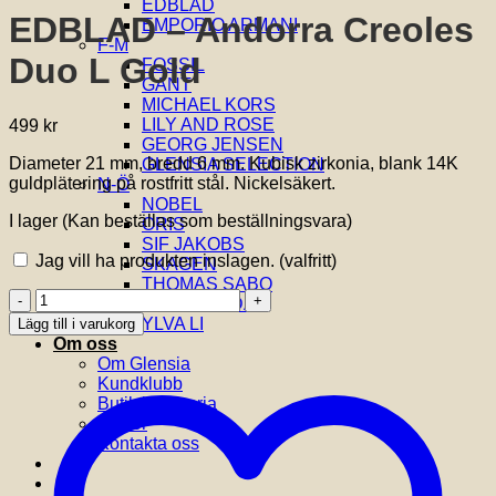
EDBLAD
EDBLAD – Andorra Creoles
EMPORIO ARMANI
F-M
Duo L Gold
FOSSIL
GANT
MICHAEL KORS
LILY AND ROSE
499
kr
GEORG JENSEN
Diameter 21 mm, bredd 6 mm. Kubisk zirkonia, blank 14K
GLENSIA SELECTION
guldplätering på rostfritt stål. Nickelsäkert.
N-Ö
NOBEL
I lager (Kan beställas som beställningsvara)
ORIS
SIF JAKOBS
Jag vill ha produkten inslagen.
(valfritt)
SKAGEN
THOMAS SABO
EDBLAD
VIDAL & VIDAL
-
YLVA LI
Lägg till i varukorg
Andorra
Om oss
Creoles
Om Glensia
Duo
Kundklubb
L
Butik i Emporia
Gold
Villkor
mängd
Kontakta oss