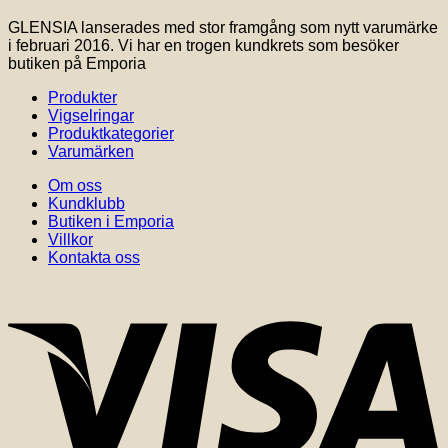
GLENSIA lanserades med stor framgång som nytt varumärke
i februari 2016. Vi har en trogen kundkrets som besöker
butiken på Emporia
Produkter
Vigselringar
Produktkategorier
Varumärken
Om oss
Kundklubb
Butiken i Emporia
Villkor
Kontakta oss
V