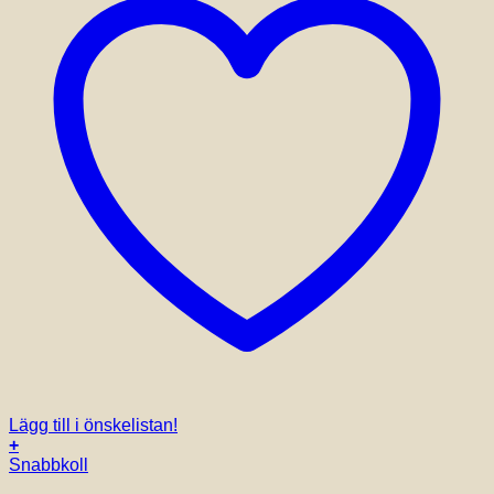
Lägg till i önskelistan!
+
Den
Snabbkoll
här