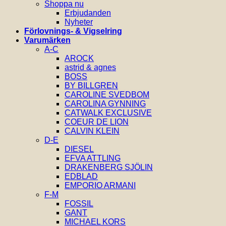
Shoppa nu
Erbjudanden
Nyheter
Förlovnings- & Vigselring
Varumärken
A-C
AROCK
astrid & agnes
BOSS
BY BILLGREN
CAROLINE SVEDBOM
CAROLINA GYNNING
CATWALK EXCLUSIVE
COEUR DE LION
CALVIN KLEIN
D-E
DIESEL
EFVA ATTLING
DRAKENBERG SJÖLIN
EDBLAD
EMPORIO ARMANI
F-M
FOSSIL
GANT
MICHAEL KORS