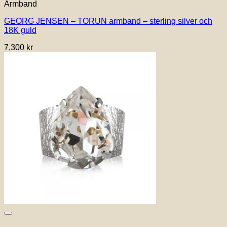
Armband
produkten
har
GEORG JENSEN – TORUN armband – sterling silver och
flera
18K guld
varianter.
De
7,300
kr
olika
alternativen
kan
väljas
på
produktsidan