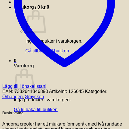
Varukorg /
0
kr
0
Inga produkter i varukorgen.
Gå tillbaka till butiken
0
Varukorg
Lägg till i önskelistan!
EAN:
7332641346890
Artikelnr:
126045
Kategorier:
Örhängen
,
Smycken
Inga produkter i varukorgen.
Gå tillbaka till butiken
Beskrivning
Andorra creoler har ett mjukare formspråk med två rundade