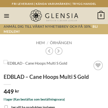
Skip
FRI LEVERANS | KÄNDA VARUMÄRKEN | TRYGG HANDEL
to
content
0
ANMÄL DIG TILL VÅRAT NYHETSBREV OCH FÅ 10%.
BLI
MEDLEM!
HEM
/
ÖRHÄNGEN
Lägg till i
EDBLAD – Cane Hoops Multi S Gold
önskelistan!
449
kr
I lager (Kan beställas som beställningsvara)
Jag vill ha produkten inslagen.