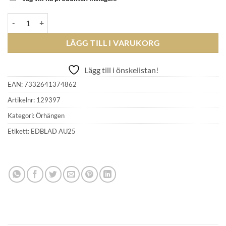
EDBLAD - Cane Hoops Multi S Gold mängd
LÄGG TILL I VARUKORG
Lägg till i önskelistan!
EAN:
7332641374862
Artikelnr:
129397
Kategori:
Örhängen
Etikett:
EDBLAD AU25