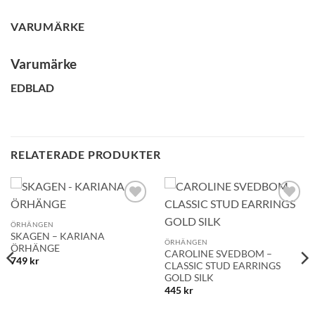
VARUMÄRKE
GLENSIA KUNDKLUBB
Varumärke
Bli medlem idag och få 10% rabatt på ditt första köp
EDBLAD
E-post
RELATERADE PRODUKTER
Namn
Mobilnummer
Lägg till i
Lägg till i
önskelistan!
önskelistan!
ÖRHÄNGEN
SKAGEN – KARIANA
ÖRHÄNGEN
ÖRHÄNGE
CAROLINE SVEDBOM –
749
kr
CLASSIC STUD EARRINGS
BLI MEDLEM
GOLD SILK
445
kr