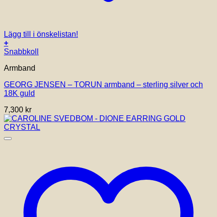
Lägg till i önskelistan!
+
Den
Snabbkoll
här
Armband
produkten
har
GEORG JENSEN – TORUN armband – sterling silver och
flera
18K guld
varianter.
De
7,300
kr
olika
alternativen
kan
väljas
på
produktsidan