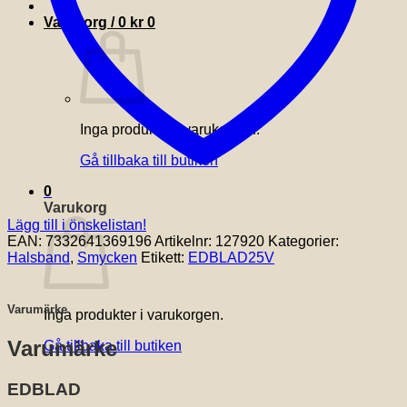
Varukorg /
0
kr
0
Inga produkter i varukorgen.
Gå tillbaka till butiken
0
Varukorg
Lägg till i önskelistan!
EAN:
7332641369196
Artikelnr:
127920
Kategorier:
Halsband
,
Smycken
Etikett:
EDBLAD25V
Varumärke
Inga produkter i varukorgen.
Varumärke
Gå tillbaka till butiken
EDBLAD