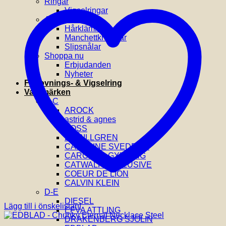
Ringar
Vigselringar
Accessoarer
Hårklämmor
Manchettknappar
Slipsnålar
Shoppa nu
Erbjudanden
Nyheter
Förlovnings- & Vigselring
Varumärken
A-C
AROCK
astrid & agnes
BOSS
BY BILLGREN
CAROLINE SVEDBOM
CAROLINA GYNNING
CATWALK EXCLUSIVE
COEUR DE LION
CALVIN KLEIN
D-E
DIESEL
Lägg till i önskelistan!
EFVA ATTLING
DRAKENBERG SJÖLIN