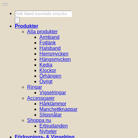
Produktsökning
Produkter
Alla produkter
Armband
Fotlänk
Halsband
Herrsmycken
Hängsmycken
Kedja
Klockor
Örhängen
Övrigt
Ringar
Vigselringar
Accessoarer
Hårklämmor
Manchettknappar
Slipsnålar
Shoppa nu
Erbjudanden
Nyheter
Förlovnings- & Vigselring