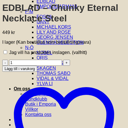
EDBLAD
EDBLAD – Chunky Eternal
EMPORIO ARMANI
F-M
Necklace Steel
FOSSIL
GANT
MICHAEL KORS
LILY AND ROSE
449
kr
GEORG JENSEN
I lager (Kan beställas som beställningsvara)
GLENSIA SELECTION
N-Ö
Jag vill ha produkten inslagen.
(valfritt)
NOBEL
ORIS
EDBLAD
SIF JAKOBS
-
SKAGEN
Lägg till i varukorg
Chunky
THOMAS SABO
Eternal
VIDAL & VIDAL
Necklace
YLVA LI
Steel
Om oss
mängd
Om Glensia
Kundklubb
Butik i Emporia
Villkor
Kontakta oss