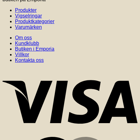
Produkter
Vigselringar
Produktkategorier
Varumärken
Om oss
Kundklubb
Butiken i Emporia
Villkor
Kontakta oss
V
M