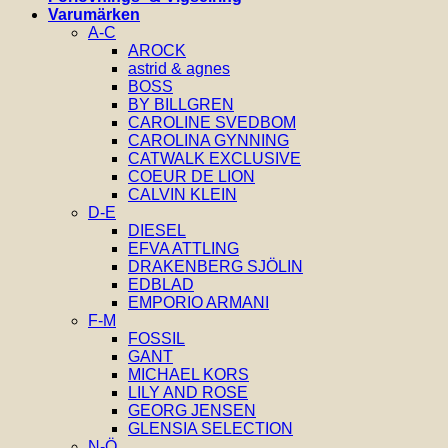
Varumärken
A-C
AROCK
astrid & agnes
BOSS
BY BILLGREN
CAROLINE SVEDBOM
CAROLINA GYNNING
CATWALK EXCLUSIVE
COEUR DE LION
CALVIN KLEIN
D-E
DIESEL
EFVA ATTLING
DRAKENBERG SJÖLIN
EDBLAD
EMPORIO ARMANI
F-M
FOSSIL
GANT
MICHAEL KORS
LILY AND ROSE
GEORG JENSEN
GLENSIA SELECTION
N-Ö