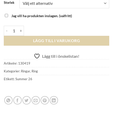
Storlek
Jag vill ha produkten inslagen.
(valfritt)
EDBLAD - Daisy Ring Gold mängd
LÄGG TILL I VARUKORG
Lägg till i önskelistan!
Artikelnr:
130419
Kategorier:
Ringar
,
Ring
Etikett:
Summer 26