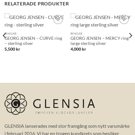
RELATERADE PRODUKTER
Lägg till i
Lägg till i
önskelistan!
önskelistan!
RINGAR
RINGAR
GEORG JENSEN – CURVE ring
GEORG JENSEN – MERCY ring
– sterling silver
large sterling silver
5,500
kr
4,000
kr
GLENSIA lanserades med stor framgång som nytt varumärke
i februari 2016. Vi har en trogen kundkrets som besöker