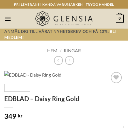
Skip
FRI LEVERANS | KÄNDA VARUMÄRKEN | TRYGG HANDEL
to
content
0
ANMÄL DIG TILL VÅRAT NYHETSBREV OCH FÅ 10%.
BLI
MEDLEM!
HEM
/
RINGAR
Lägg till i
önskelistan!
EDBLAD – Daisy Ring Gold
349
kr