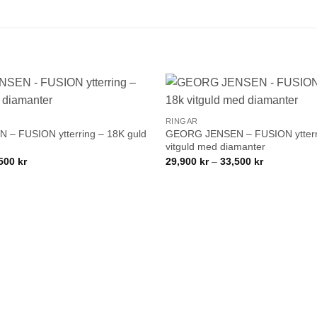
+
Lägg till i
RINGAR
önskelistan!
– FUSION ytterring – 18K guld
GEORG JENSEN – FUSION ytterr
vitguld med diamanter
Prisintervall:
Prisintervall:
,500
kr
29,900
kr
–
33,500
kr
29,900 kr
29,900 kr
till
till
33,500 kr
33,500 kr