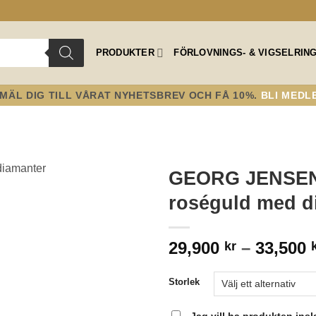
PRODUKTER
FÖRLOVNINGS- & VIGSELRIN
MÄL DIG TILL VÅRAT NYHETSBREV OCH FÅ 10%.
BLI MEDL
GEORG JENSEN –
roséguld med d
Lägg till i
önskelistan!
29,900
–
33,500
kr
Storlek