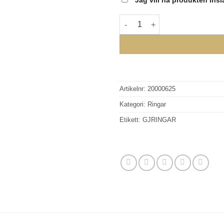
Jag vill ha produkten ins
GEORG JENSEN - FUSION ytter
Artikelnr:
20000625
Kategori:
Ringar
Etikett:
GJRINGAR