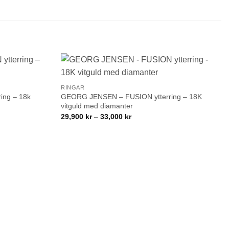
+
Lägg till i
Lägg till i
RINGAR
önskelistan!
önskelistan!
ing – 18k
GEORG JENSEN – FUSION ytterring – 18K
vitguld med diamanter
Prisintervall:
29,900
kr
–
33,000
kr
29,900 kr
till
33,000 kr