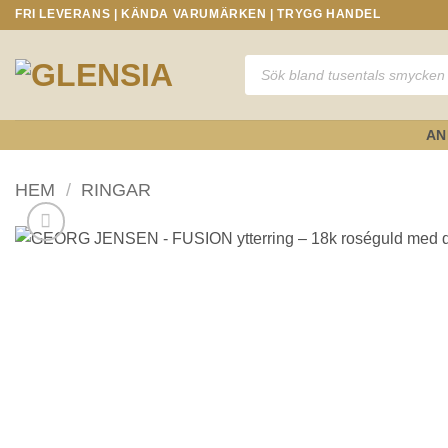
Skip
FRI LEVERANS | KÄNDA VARUMÄRKEN | TRYGG HANDEL
to
content
Produktsökning
AN
HEM
/
RINGAR