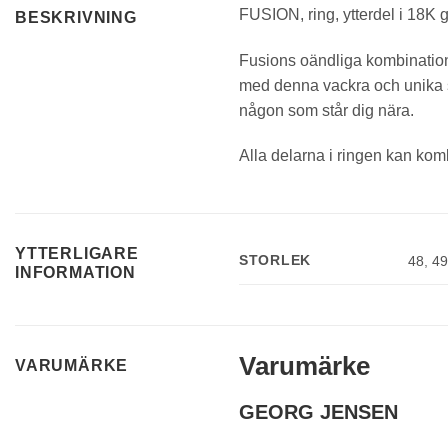
FUSION, ring, ytterdel i 18K 
BESKRIVNING
Fusions oändliga kombinatione
med denna vackra och unika sm
någon som står dig nära.
Alla delarna i ringen kan komb
YTTERLIGARE
STORLEK
48
,
4
INFORMATION
Varumärke
VARUMÄRKE
GEORG JENSEN