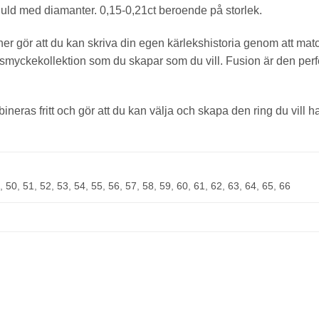
GLENSIA
guld med diamanter. 0,15-0,21ct beroende på storlek.
KUNDKLUBB
r gör att du kan skriva din egen kärlekshistoria genom att match
yckekollektion som du skapar som du vill. Fusion är den perfek
Bli medlem idag och få 10% rabatt på ditt första köp
E-post
ineras fritt och gör att du kan välja och skapa den ring du vill h
Namn
9
,
50
,
51
,
52
,
53
,
54
,
55
,
56
,
57
,
58
,
59
,
60
,
61
,
62
,
63
,
64
,
65
,
66
Mobilnummer
BLI MEDLEM