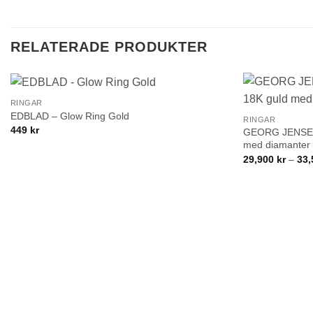
RELATERADE PRODUKTER
+
+
RINGAR
Lägg till i
EDBLAD – Glow Ring Gold
RINGAR
önskelistan!
449
kr
GEORG JENSEN 
med diamanter
29,900
kr
–
33