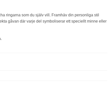
a ringarna som du själv vill. Framhäv din personliga stil
ta gåvan där varje del symboliserar ett speciellt minne eller
a.