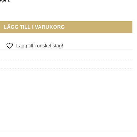
lagen.
ring – 18k roséguld med diamanter mängd
LÄGG TILL I VARUKORG
Lägg till i önskelistan!