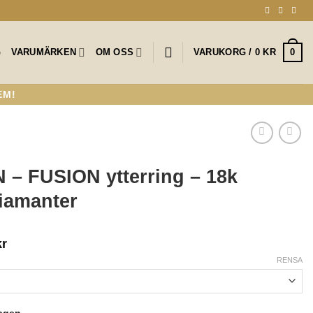
0
G
VARUMÄRKEN
OM OSS
VARUKORG /
0
KR
EM!
 FUSION ytterring – 18k
iamanter
Prisintervall:
kr
29,900 kr
RENSA
till
33,500 kr