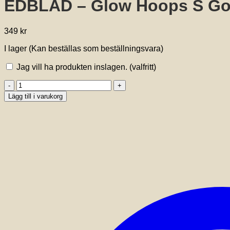
EDBLAD – Glow Hoops S Go
349
kr
I lager (Kan beställas som beställningsvara)
Jag vill ha produkten inslagen.
(valfritt)
EDBLAD
-
Lägg till i varukorg
Glow
Hoops
S
Gold
mängd