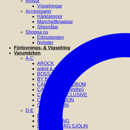
Ringar
Vigselringar
Accessoarer
Hårklämmor
Manchettknappar
Slipsnålar
Shoppa nu
Erbjudanden
Nyheter
Förlovnings- & Vigselring
Varumärken
A-C
AROCK
astrid & agnes
BOSS
BY BILLGREN
CAROLINE SVEDBOM
CAROLINA GYNNING
CATWALK EXCLUSIVE
COEUR DE LION
CALVIN KLEIN
D-E
DIESEL
EFVA ATTLING
DRAKENBERG SJÖLIN