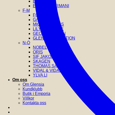
EDBLAD
EMPORIO ARMANI
F-M
FOSSIL
GANT
MICHAEL KORS
LILY AND ROSE
GEORG JENSEN
GLENSIA SELECTION
N-Ö
NOBEL
ORIS
SIF JAKOBS
SKAGEN
THOMAS SABO
VIDAL & VIDAL
YLVA LI
Om oss
Om Glensia
Kundklubb
Butik i Emporia
Villkor
Kontakta oss