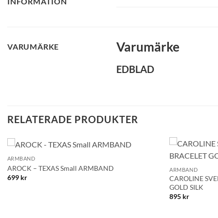
INFORMATION
Varumärke
VARUMÄRKE
EDBLAD
RELATERADE PRODUKTER
+
+
ARMBAND
Lägg till i
AROCK – TEXAS Small ARMBAND
ARMBAND
önskelistan!
699
kr
CAROLINE SVE
GOLD SILK
895
kr