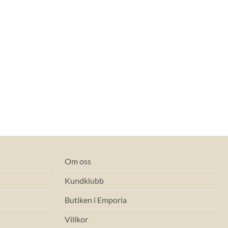
Om oss
Kundklubb
Butiken i Emporia
Villkor