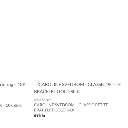
+
Lägg till i
Lägg till i
ARMBAND
önskelistan!
önskelistan!
CAROLINE SVEDBOM – CLASSIC PETITE
 – 18K guld
BRACELET GOLD SILK
695
kr