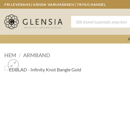
Skip
FRI LEVERANS | KÄNDA VARUMÄRKEN | TRYGG HANDEL
to
content
Produktsökning
HEM
/
ARMBAND