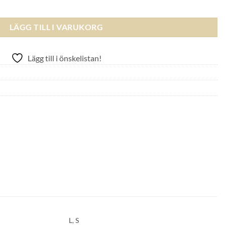
old mängd
LÄGG TILL I VARUKORG
Lägg till i önskelistan!
L
,
S