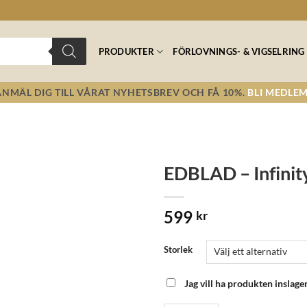
PRODUKTER
FÖRLOVNINGS- & VIGSELRING
ANMÄL DIG TILL VÅRAT NYHETSBREV OCH FÅ 10%.
BLI MEDLEM
EDBLAD – Infinit
Lägg till i
599
önskelistan!
kr
Storlek
Jag vill ha produkten inslage