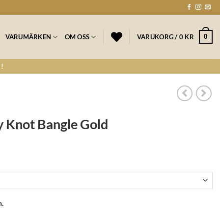
0
VARUMÄRKEN
OM OSS
VARUKORG /
0
KR
!
y Knot Bangle Gold
n.