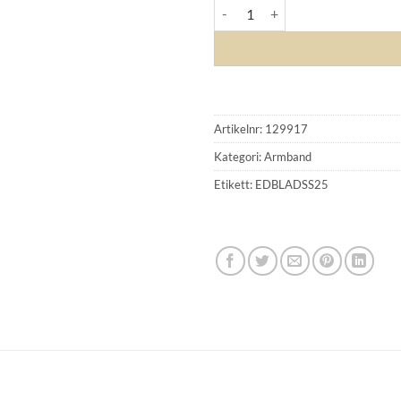
EDBLAD - Infinity Knot Bangle G
Artikelnr:
129917
Kategori:
Armband
Etikett:
EDBLADSS25
GLENSIA KUNDKLUBB
Bli medlem idag och få 10% rabatt på ditt första köp
E-post