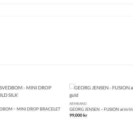
Namn
Mobilnummer
BLI MEDLEM
+
Lägg till i
ARMBAND
önskelistan!
DBOM – MINI DROP BRACELET
GEORG JENSEN – FUSION armring
99,000
kr