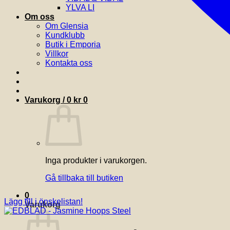
YLVA LI
Om oss
Om Glensia
Kundklubb
Butik i Emporia
Villkor
Kontakta oss
Varukorg /
0
kr
0
Inga produkter i varukorgen.
Gå tillbaka till butiken
0
Lägg till i önskelistan!
Varukorg