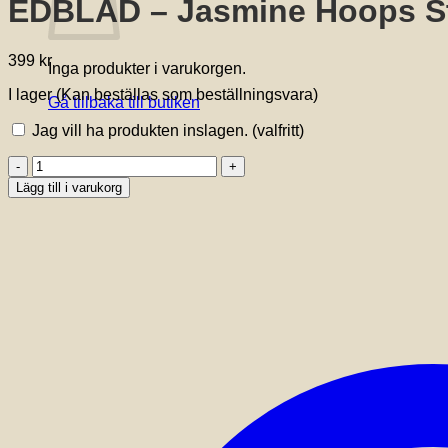
EDBLAD – Jasmine Hoops S
399
kr
Inga produkter i varukorgen.
I lager (Kan beställas som beställningsvara)
Gå tillbaka till butiken
Jag vill ha produkten inslagen.
(valfritt)
EDBLAD
-
Lägg till i varukorg
Jasmine
Hoops
Steel
mängd