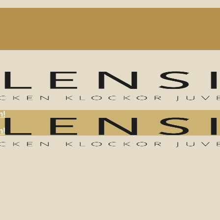
m!
m!