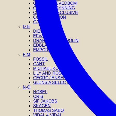
CAROLINE SVEDBOM
CAROLINA GYNNING
CATWALK EXCLUSIVE
COEUR DE LION
CALVIN KLEIN
D-E
DIESEL
EFVA ATTLING
DRAKENBERG SJÖLIN
EDBLAD
EMPORIO ARMANI
F-M
FOSSIL
GANT
MICHAEL KORS
LILY AND ROSE
GEORG JENSEN
GLENSIA SELECTION
N-Ö
NOBEL
ORIS
SIF JAKOBS
SKAGEN
THOMAS SABO
VIDAL & VIDAL