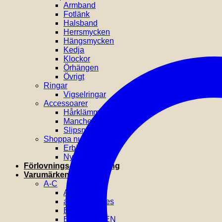
Armband
Fotlänk
Halsband
Herrsmycken
Hängsmycken
Kedja
Klockor
Örhängen
Övrigt
Ringar
Vigselringar
Accessoarer
Hårklämmor
Manchettknappar
Slipsnålar
Shoppa nu
Erbjudanden
Nyheter
Förlovnings- & Vigselring
Varumärken
A-C
AROCK
astrid & agnes
BOSS
BY BILLGREN