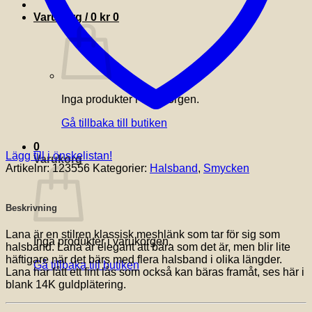
Varukorg /
0
kr
0
Inga produkter i varukorgen.
Gå tillbaka till butiken
0
Lägg till i önskelistan!
Varukorg
Artikelnr:
123556
Kategorier:
Halsband
,
Smycken
Beskrivning
Lana är en stilren klassisk meshlänk som tar för sig som
Inga produkter i varukorgen.
halsband. Lana är elegant att bära som det är, men blir lite
häftigare när det bärs med flera halsband i olika längder.
Gå tillbaka till butiken
Lana har fått ett fint lås som också kan bäras framåt, ses här i
blank 14K guldplätering.