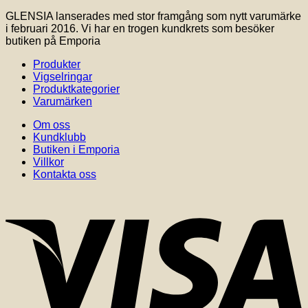
GLENSIA lanserades med stor framgång som nytt varumärke
i februari 2016. Vi har en trogen kundkrets som besöker
butiken på Emporia
Produkter
Vigselringar
Produktkategorier
Varumärken
Om oss
Kundklubb
Butiken i Emporia
Villkor
Kontakta oss
V