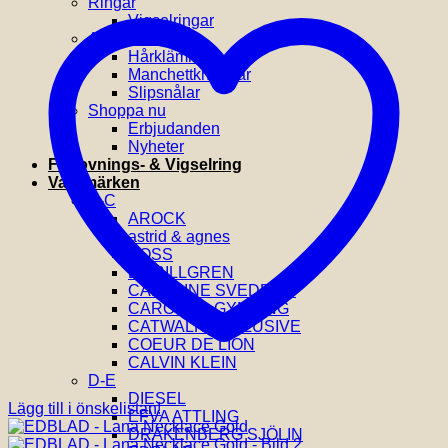
Ringar
Vigselringar
Accessoarer
Hårklämmor
Manchettknappar
Slipsnålar
Shoppa nu
Erbjudanden
Nyheter
Förlovnings- & Vigselring
Varumärken
A-C
AROCK
astrid & agnes
BOSS
BY BILLGREN
CAROLINE SVEDBOM
CAROLINA GYNNING
CATWALK EXCLUSIVE
COEUR DE LION
CALVIN KLEIN
D-E
DIESEL
Lägg till i önskelistan!
EFVA ATTLING
DRAKENBERG SJÖLIN