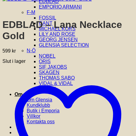
EDBLAD
EMPORIO ARMANI
F-M
FOSSIL
EDBLAD – Lana Necklace
GANT
MICHAEL KORS
Gold
LILY AND ROSE
GEORG JENSEN
GLENSIA SELECTION
N-Ö
599
kr
NOBEL
Slut i lager
ORIS
SIF JAKOBS
SKAGEN
THOMAS SABO
VIDAL & VIDAL
YLVA LI
Om oss
Om Glensia
Kundklubb
Butik i Emporia
Villkor
Kontakta oss