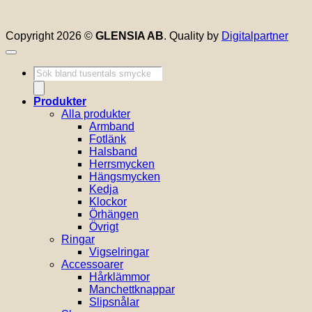
Copyright 2026 ©
GLENSIA AB
. Quality by
Digitalpartner
Produktsökning
Produkter
Alla produkter
Armband
Fotlänk
Halsband
Herrsmycken
Hängsmycken
Kedja
Klockor
Örhängen
Övrigt
Ringar
Vigselringar
Accessoarer
Hårklämmor
Manchettknappar
Slipsnålar