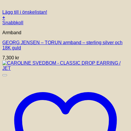
Lägg till i önskelistan!
+
Den
Snabbkoll
här
Armband
produkten
har
GEORG JENSEN – TORUN armband – sterling silver och
flera
18K guld
varianter.
De
7,300
kr
olika
alternativen
kan
väljas
på
produktsidan