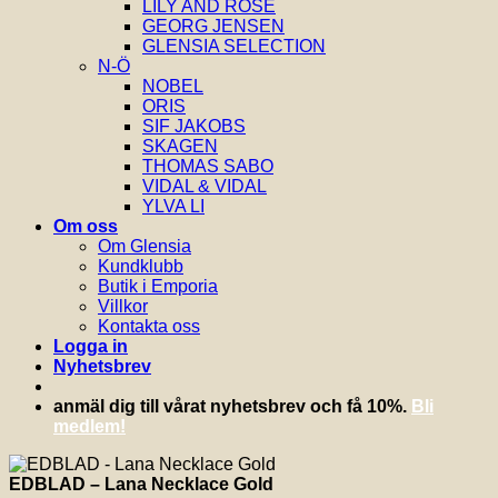
LILY AND ROSE
GEORG JENSEN
GLENSIA SELECTION
N-Ö
NOBEL
ORIS
SIF JAKOBS
SKAGEN
THOMAS SABO
VIDAL & VIDAL
YLVA LI
Om oss
Om Glensia
Kundklubb
Butik i Emporia
Villkor
Kontakta oss
Logga in
Nyhetsbrev
anmäl dig till vårat nyhetsbrev och få 10%.
Bli
medlem!
EDBLAD – Lana Necklace Gold