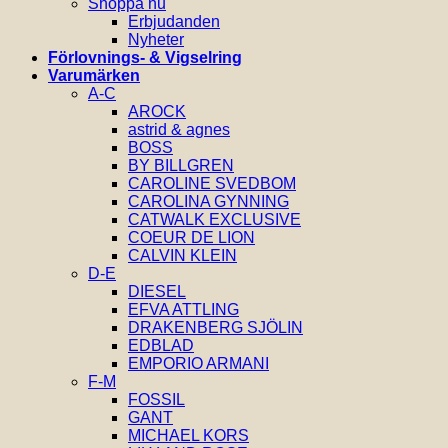
Shoppa nu
Erbjudanden
Nyheter
Förlovnings- & Vigselring
Varumärken
A-C
AROCK
astrid & agnes
BOSS
BY BILLGREN
CAROLINE SVEDBOM
CAROLINA GYNNING
CATWALK EXCLUSIVE
COEUR DE LION
CALVIN KLEIN
D-E
DIESEL
EFVA ATTLING
DRAKENBERG SJÖLIN
EDBLAD
EMPORIO ARMANI
F-M
FOSSIL
GANT
MICHAEL KORS