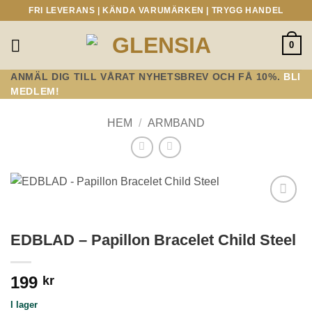
Skip
FRI LEVERANS | KÄNDA VARUMÄRKEN | TRYGG HANDEL
to
content
0
ANMÄL DIG TILL VÅRAT NYHETSBREV OCH FÅ 10%.
BLI
MEDLEM!
HEM
/
ARMBAND
Lägg till i
önskelistan!
EDBLAD – Papillon Bracelet Child Steel
199
kr
I lager