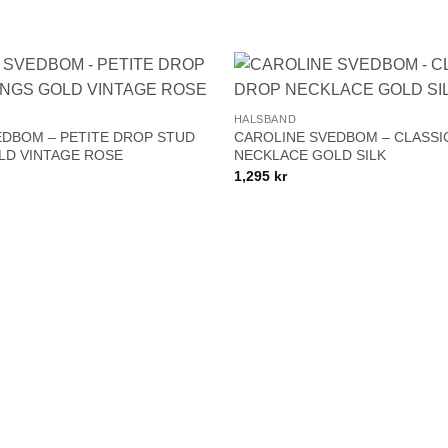
+
Lägg till i
HALSBAND
önskelistan!
EDBOM – PETITE DROP STUD
CAROLINE SVEDBOM – CLASSI
LD VINTAGE ROSE
NECKLACE GOLD SILK
1,295
kr