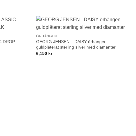
+
Lägg till i
Lägg till i
ÖRHÄNGEN
önskelistan!
önskelistan!
C DROP
GEORG JENSEN – DAISY örhängen –
guldpläterat sterling silver med diamanter
6,150
kr