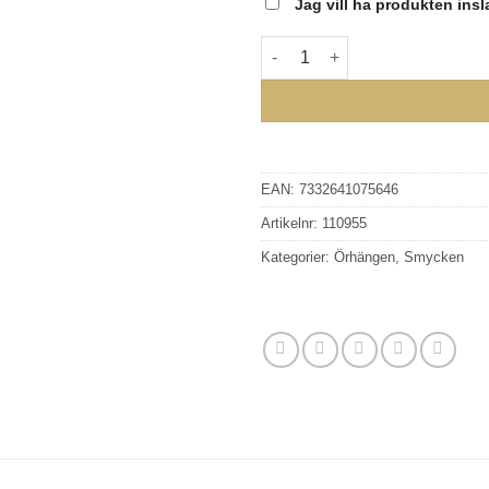
Jag vill ha produkten ins
EDBLAD - Peak Creoles S Gol
EAN:
7332641075646
Artikelnr:
110955
Kategorier:
Örhängen
,
Smycken
GLENSIA