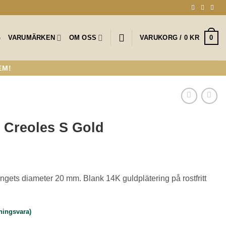
0
G
VARUMÄRKEN
OM OSS
VARUKORG /
0
KR
EM!
Creoles S Gold
gets diameter 20 mm. Blank 14K guldplätering på rostfritt
lningsvara)