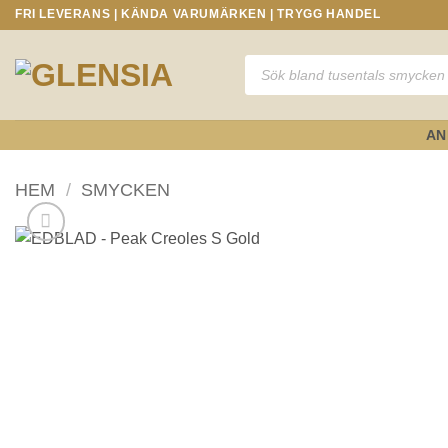
Skip
FRI LEVERANS | KÄNDA VARUMÄRKEN | TRYGG HANDEL
to
content
Produktsökning
AN
HEM
/
SMYCKEN