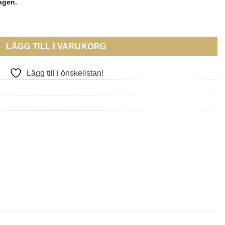
lagen.
d mängd
LÄGG TILL I VARUKORG
Lägg till i önskelistan!