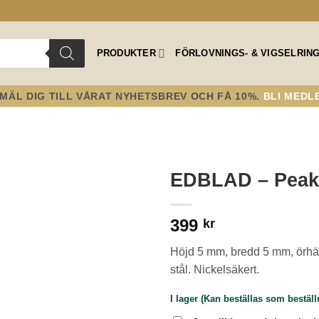
PRODUKTER
FÖRLOVNINGS- & VIGSELRIN
MÄL DIG TILL VÅRAT NYHETSBREV OCH FÅ 10%.
BLI MEDL
EDBLAD – Peak 
Lägg till i
399
önskelistan!
kr
Höjd 5 mm, bredd 5 mm, örhän
stål. Nickelsäkert.
I lager (Kan beställas som bestäl