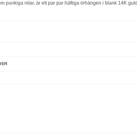
 punkiga nitar, är ett par par häftiga örhängen i blank 14K guld
KUNDKLUBB
Bli medlem idag och få 10% rabatt på ditt första köp
E-post
Namn
DER
Mobilnummer
BLI MEDLEM